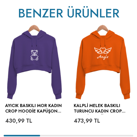
BENZER ÜRÜNLER
v233.25
AYICIK BASKILI MOR KADIN
KALPLI MELEK BASKILI
CROP HOODIE KAPÜŞONLU
TURUNCU KADIN CROP
SWEATSHIRT
HOODIE KAPÜŞONLU
430,99
TL
473,99
TL
SWEATSHIRT