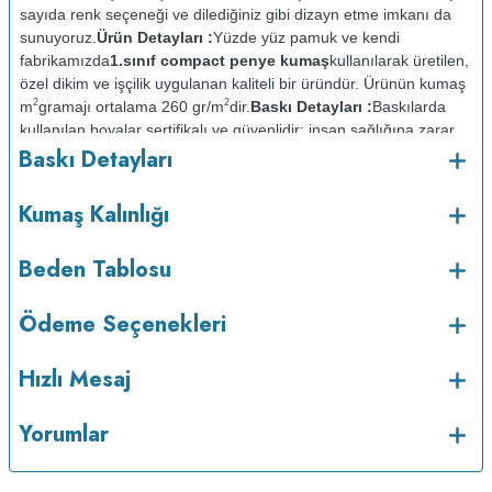
sayıda renk seçeneği ve dilediğiniz gibi dizayn etme imkanı da
sunuyoruz.
Ürün Detayları :
Yüzde yüz pamuk ve kendi
fabrikamızda
1.sınıf compact penye kumaş
kullanılarak üretilen,
özel dikim ve işçilik uygulanan kaliteli bir üründür. Ürünün kumaş
2
2
m
gramajı ortalama 260 gr/m
dir.
Baskı Detayları :
Baskılarda
kullanılan boyalar sertifikalı ve güvenlidir; insan sağlığına zarar
Baskı Detayları
vermez.
Kumaş Kalınlığı :
o
Bakım :
Kısa programda maksimum 30
C de ve tersten
Kumaş Kalınlığı
yıkanır.
Kuru temizleme yapılmaz.
Kurutma makinesinde
kurutulmaz.
Orta ısıda ve tersten ütülenir.
Beden Tablosu
Ödeme Seçenekleri
Hızlı Mesaj
Yorumlar