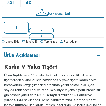
3XL
4XL
bedenimi bul
Listeye Ekle
Tavsiye Et
Yorum Yap
Fiyat Alarmı
Ürün Açıklaması
Kadın V Yaka Tişört
Ürün Açıklaması :
Kadınlar farklı olmak isterler. Klasik kesim
tişörtlerden sıkılanlar için hazırlanan V yaka tişört, kadın giyim
kreasyonun vazgeçilmezleri arasında yerini çoktan aldı. Çok
sayıda renk seçeneği ve rahat kesimiyle v yaka tişörtü istediğiniz
gibi tasarlayabilirsiniz.
Ürün Detayları :
Yüzde 95 Pamuk ve
yüzde 5 likra şeklindedir. Kendi fabrikamızda
1.sınıf compact
penye kumaş
kullanılarak üretilen, özel dikim ve işçilik uygulanan