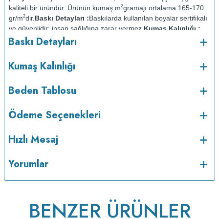
2
kaliteli bir üründür. Ürünün kumaş m
gramajı ortalama 165-170
2
gr/m
dir.
Baskı Detayları :
Baskılarda kullanılan boyalar sertifikalı
ve güvenlidir; insan sağlığına zarar vermez.
Kumaş Kalınlığı :
Baskı Detayları
Bakım :
Kısa programda
o
maksimum 30
C de ve tersten yıkanır.
Kuru temizleme
Kumaş Kalınlığı
yapılmaz.
Kurutma makinesinde kurutulmaz.
Orta ısıda ve tersten
Beden Tablosu
Ödeme Seçenekleri
Hızlı Mesaj
Yorumlar
BENZER ÜRÜNLER
ütülenir.