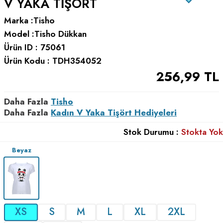
V YAKA TIŞÖRT
Marka :
Tisho
Model :
Tisho Dükkan
Ürün ID :
75061
Ürün Kodu :
TDH354052
256,99
TL
Daha Fazla
Tisho
Daha Fazla
Kadın V Yaka Tişört Hediyeleri
Stok Durumu :
Stokta Yok
Beyaz
XS
S
M
L
XL
2XL