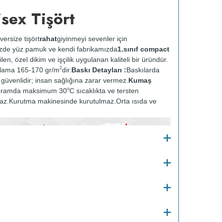
sex Tişört
versize tişört
rahat
giyinmeyi sevenler için
zde yüz pamuk ve kendi fabrikamızda
1.sınıf compact
ilen, özel dikim ve işçilik uygulanan kaliteli bir üründür.
2
alama 165-170 gr/m
dir.
Baskı Detayları :
Baskılarda
ve güvenlidir; insan sağlığına zarar vermez.
Kumaş
o
gramda maksimum 30
C sıcaklıkta ve tersten
az.
Kurutma makinesinde kurutulmaz.
Orta ısıda ve