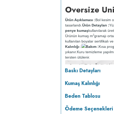
Oversize Uni
Ürün Açıklaması :
Bol kesim o
tasarlandı.
Ürün Detayları :
Yü
penye kumaş
kullanılarak üret
2
Ürünün kumaş m
gramajı ort
kullanılan boyalar sertifikalı 
Kalınlığı :
Bakım :
Kısa pro
yıkanır.
Kuru temizleme yapılm
tersten ütülenir.
Baskı Detayları
Kumaş Kalınlığı
Beden Tablosu
Ödeme Seçenekleri