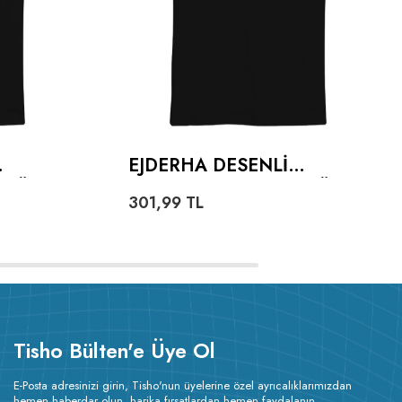
EJDERHA DESENLI
TIŞÖRT
OVERSIZE UNISEX TIŞÖRT
301,99
TL
Tisho Bülten'e Üye Ol
E-Posta adresinizi girin, Tisho'nun üyelerine özel ayrıcalıklarımızdan
hemen haberdar olun, harika fırsatlardan hemen faydalanın.