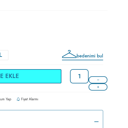
L
bedenimi bul
E EKLE
um Yap
Fiyat Alarmı