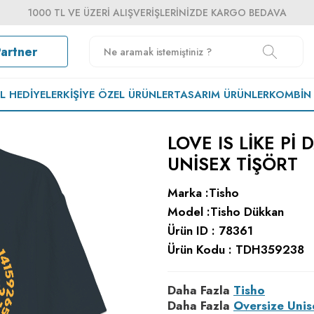
1000 TL VE ÜZERI ALIŞVERIŞLERINIZDE KARGO BEDAVA
Partner
EL HEDIYELER
KIŞIYE ÖZEL ÜRÜNLER
TASARIM ÜRÜNLER
KOMBIN
LOVE IS LIKE PI
UNISEX TIŞÖRT
Marka :
Tisho
Model :
Tisho Dükkan
Ürün ID :
78361
Ürün Kodu :
TDH359238
Daha Fazla
Tisho
Daha Fazla
Oversize Unis