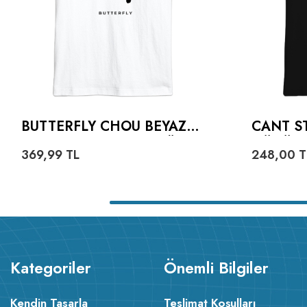
BUTTERFLY CHOU BEYAZ
CANT S
OVERSIZE UNISEX TIŞÖRT
GÜNÜ S
369,99
TL
248,00
T
UNISEX 
Kategoriler
Önemli Bilgiler
Kendin Tasarla
Teslimat Koşulları