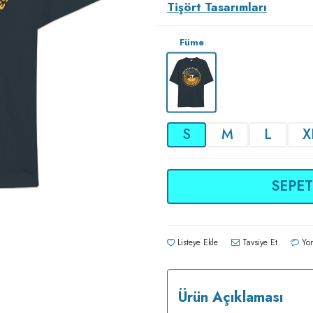
Tişört Tasarımları
Füme
S
M
L
X
SEPET
Listeye Ekle
Tavsiye Et
Yor
Ürün Açıklaması