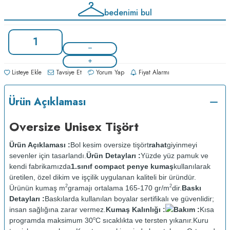
bedenimi bul
Listeye Ekle
Tavsiye Et
Yorum Yap
Fiyat Alarmı
Ürün Açıklaması
Oversize Unisex Tişört
Ürün Açıklaması :
Bol kesim oversize tişört
rahat
giyinmeyi
sevenler için tasarlandı.
Ürün Detayları :
Yüzde yüz pamuk ve
kendi fabrikamızda
1.sınıf compact penye kumaş
kullanılarak
üretilen, özel dikim ve işçilik uygulanan kaliteli bir üründür.
2
2
Ürünün kumaş m
gramajı ortalama 165-170 gr/m
dir.
Baskı
Detayları :
Baskılarda kullanılan boyalar sertifikalı ve güvenlidir;
insan sağlığına zarar vermez.
Kumaş Kalınlığı :
Bakım :
Kısa
o
programda maksimum 30
C sıcaklıkta ve tersten yıkanır.
Kuru