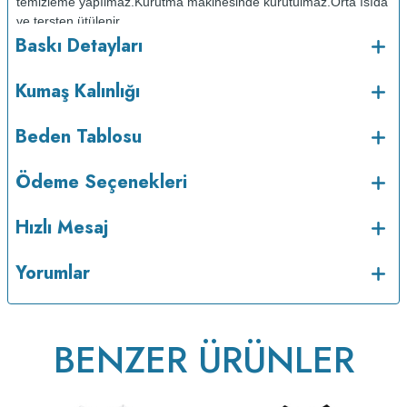
temizleme yapılmaz.
Kurutma makinesinde kurutulmaz.
Orta ısıda
ve tersten ütülenir.
Baskı Detayları
Kumaş Kalınlığı
Beden Tablosu
Ödeme Seçenekleri
Hızlı Mesaj
v223.22
Yorumlar
BENZER ÜRÜNLER