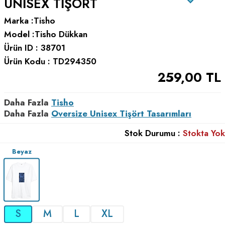
UNISEX TIŞÖRT
Marka :
Tisho
Model :
Tisho Dükkan
Ürün ID :
38701
Ürün Kodu :
TD294350
259,00
TL
Daha Fazla
Tisho
Daha Fazla
Oversize Unisex Tişört Tasarımları
Stok Durumu :
Stokta Yok
Beyaz
S
M
L
XL