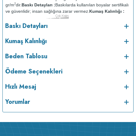
2
gr/m
dir.
Baskı Detayları :
Baskılarda kullanılan boyalar sertifikalı
ve güvenlidir; insan sağlığına zarar vermez.
Kumaş Kalınlığı :
Bakım :
Kısa programda
Baskı Detayları
o
maksimum 30
de ve tersten yıkanır.
Kuru temizleme
yapılmaz.
Kurutma makinesinde kurutulmaz.
Orta ısıda ve tersten
Kumaş Kalınlığı
Beden Tablosu
Ödeme Seçenekleri
Hızlı Mesaj
Yorumlar
ütülenir.