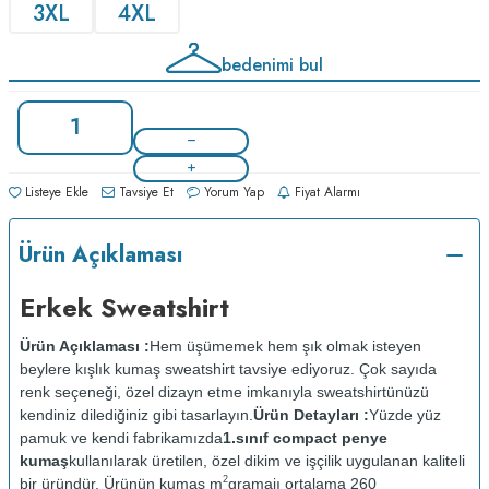
3XL
4XL
bedenimi bul
Listeye Ekle
Tavsiye Et
Yorum Yap
Fiyat Alarmı
Ürün Açıklaması
Erkek Sweatshirt
Ürün Açıklaması :
Hem üşümemek hem şık olmak isteyen
beylere kışlık kumaş sweatshirt tavsiye ediyoruz. Çok sayıda
renk seçeneği, özel dizayn etme imkanıyla sweatshirtünüzü
kendiniz dilediğiniz gibi tasarlayın.
Ürün Detayları :
Yüzde yüz
pamuk ve kendi fabrikamızda
1.sınıf compact penye
kumaş
kullanılarak üretilen, özel dikim ve işçilik uygulanan kaliteli
2
bir üründür. Ürünün kumaş m
gramajı ortalama 260