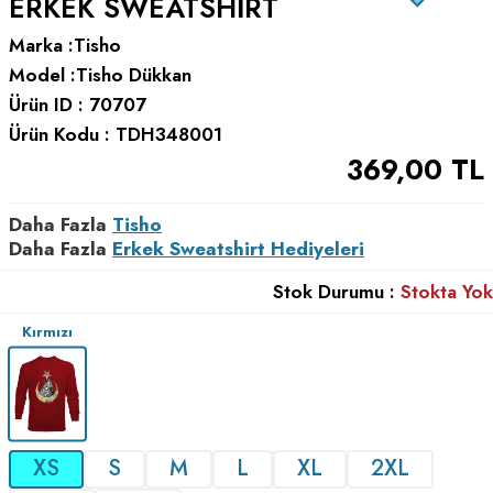
ERKEK SWEATSHIRT
Marka :
Tisho
Model :
Tisho Dükkan
Ürün ID :
70707
Ürün Kodu :
TDH348001
369,00
TL
Daha Fazla
Tisho
Daha Fazla
Erkek Sweatshirt Hediyeleri
Stok Durumu :
Stokta Yok
Kırmızı
XS
S
M
L
XL
2XL