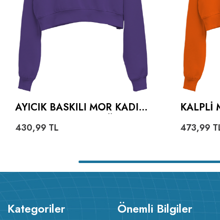
AYICIK BASKILI MOR KADIN
KALPLI 
CROP HOODIE KAPÜŞONLU
TURUNC
430,99
TL
473,99
T
SWEATSHIRT
HOODIE
SWEATS
Kategoriler
Önemli Bilgiler