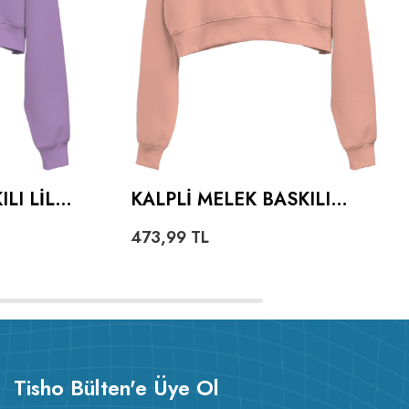
LI LILA
KALPLI MELEK BASKILI
IE
YAVRU AĞZI KADIN CROP
473,99
TL
SHIRT
HOODIE KAPÜŞONLU
SWEATSHIRT
Tisho Bülten'e Üye Ol