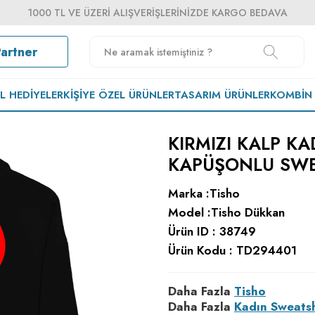
1000 TL VE ÜZERI ALIŞVERIŞLERINIZDE KARGO BEDAVA
Partner
EL HEDIYELER
KIŞIYE ÖZEL ÜRÜNLER
TASARIM ÜRÜNLER
KOMBIN
KIRMIZI KALP K
KAPÜŞONLU SWE
Marka :
Tisho
Model :
Tisho Dükkan
Ürün ID :
38749
Ürün Kodu :
TD294401
Daha Fazla
Tisho
Daha Fazla
Kadın Sweatsh