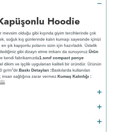
Kapüşonlu Hoodie
r mevsim olduğu gibi kışında giyim tercihlerinde çok
rek, soğuk kış günlerinde kalın kumaşı sayesinde içinizi
, en şık kapşonlu polarını sizin için hazırladık. Üstelik
ilediğiniz gibi dizayn etme imkanı da sunuyoruz.
Ürün
e kendi fabrikamızda
1.sınıf compact penye
zel dikim ve işçilik uygulanan kaliteli bir üründür. Ürünün
2
0 gr/m
dir.
Baskı Detayları :
Baskılarda kullanılan
ir; insan sağlığına zarar vermez.
Kumaş Kalınlığı :
o
Bakım :
Kısa programda maksimum 30
C de ve
 yapılmaz.
Kurutma makinesinde kurutulmaz.
Orta