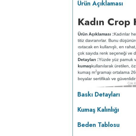
Ürün Açıklaması
Kadın Crop 
Ürün Açıklaması :
Kadınlar he
titiz davranırlar. Bunu düşünü
ısıtacak en kullanışlı, en rahat
çok sayıda renk seçeneği ve d
Detayları :
Yüzde yüz pamuk v
kumaş
kullanılarak üretilen, ö
2
kumaş m
gramajı ortalama 26
boyalar sertifikalı ve güvenlid
Baskı Detayları
tersten yıkanır.
Kuru temizleme
ısıda ve tersten ütülenir.
Kumaş Kalınlığı
Beden Tablosu