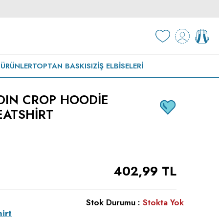
 ÜRÜNLER
TOPTAN BASKISIZ
İŞ ELBISELERI
ADIN CROP HOODIE
ATSHIRT
402,99
TL
Stok Durumu :
Stokta Yok
irt