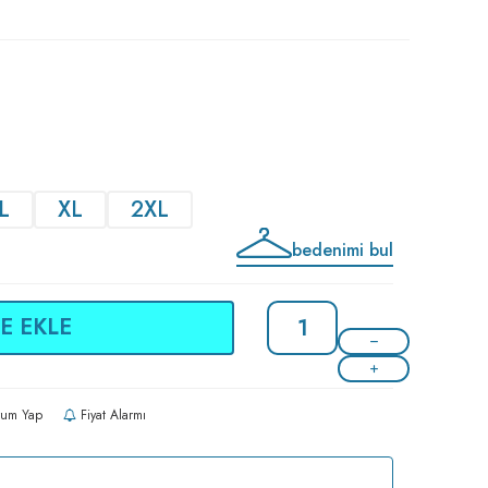
L
XL
2XL
bedenimi bul
E EKLE
um Yap
Fiyat Alarmı