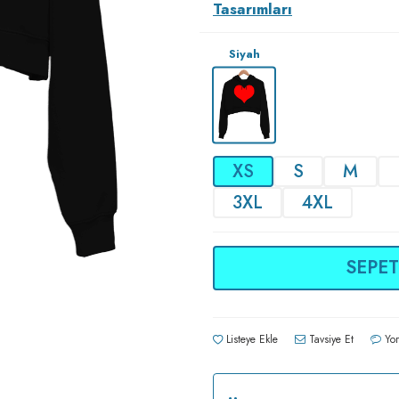
Tasarımları
Siyah
XS
S
M
3XL
4XL
SEPET
Listeye Ekle
Tavsiye Et
Yor