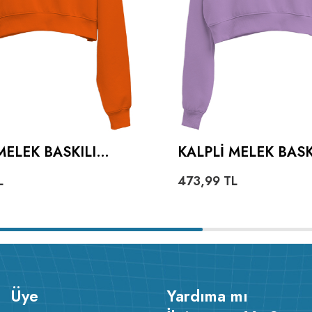
MELEK BASKILI
KALPLI MELEK BASKI
U KADIN CROP
KADIN CROP HOOD
L
473,99
TL
 KAPÜŞONLU
KAPÜŞONLU SWEAT
HIRT
Üye
Yardıma mı