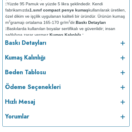
:
Yüzde 95 Pamuk ve yüzde 5 likra şeklindedir. Kendi
fabrikamızda
1.sınıf compact penye kumaş
kullanılarak üretilen,
özel dikim ve işçilik uygulanan kaliteli bir üründür. Ürünün kumaş
2
2
m
gramajı ortalama 165-170 gr/m
dir.
Baskı Detayları
:
Baskılarda kullanılan boyalar sertifikalı ve güvenlidir; insan
sağlığına zarar vermez.
Kumaş Kalınlığı :
Baskı Detayları
Bakım :
Kısa programda
o
maksimum 30
C de ve tersten yıkanır.
Kuru temizleme
Kumaş Kalınlığı
yapılmaz.
Kurutma makinesinde kurutulmaz.
Orta ısıda ve tersten
Beden Tablosu
Ödeme Seçenekleri
Hızlı Mesaj
Yorumlar