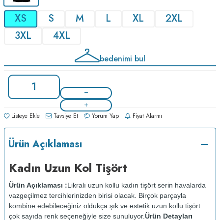
XS
S
M
L
XL
2XL
3XL
4XL
bedenimi bul
Listeye Ekle
Tavsiye Et
Yorum Yap
Fiyat Alarmı
Ürün Açıklaması
Kadın Uzun Kol Tişört
Ürün Açıklaması :
Likralı uzun kollu kadın tişört serin havalarda
vazgeçilmez tercihlerinizden birisi olacak. Birçok parçayla
kombine edebileceğiniz oldukça şık ve estetik uzun kollu tişört
çok sayıda renk seçeneğiyle size sunuluyor.
Ürün Detayları