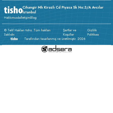
Cihangir Mh Kirazlı Cd Piyasa Sk No:3/A Avcılar
İstanbul
Hakkımızda
İletişim
Blog
© Telif Hakları tisho. Tüm hakları
Şartlar ve
Gizlilik
Saklıdır.
Koşullar
Politikası
Tarafından tasarlanmış ve üretilmiştir. 2026
v233.25