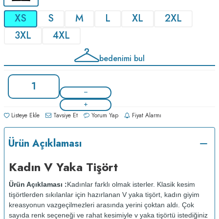
XS
S
M
L
XL
2XL
3XL
4XL
bedenimi bul
Listeye Ekle
Tavsiye Et
Yorum Yap
Fiyat Alarmı
Ürün Açıklaması
Kadın V Yaka Tişört
Ürün Açıklaması :
Kadınlar farklı olmak isterler. Klasik kesim
tişörtlerden sıkılanlar için hazırlanan V yaka tişört, kadın giyim
kreasyonun vazgeçilmezleri arasında yerini çoktan aldı. Çok
sayıda renk seçeneği ve rahat kesimiyle v yaka tişörtü istediğiniz