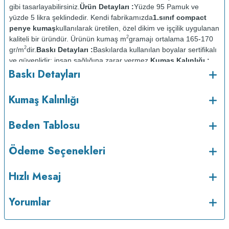
gibi tasarlayabilirsiniz.
Ürün Detayları :
Yüzde 95 Pamuk ve
yüzde 5 likra şeklindedir. Kendi fabrikamızda
1.sınıf compact
penye kumaş
kullanılarak üretilen, özel dikim ve işçilik uygulanan
2
kaliteli bir üründür. Ürünün kumaş m
gramajı ortalama 165-170
2
gr/m
dir.
Baskı Detayları :
Baskılarda kullanılan boyalar sertifikalı
ve güvenlidir; insan sağlığına zarar vermez.
Kumaş Kalınlığı :
Baskı Detayları
Bakım :
Kısa programda
o
maksimum 30
C de ve tersten yıkanır.
Kuru temizleme
Kumaş Kalınlığı
yapılmaz.
Kurutma makinesinde kurutulmaz.
Orta ısıda ve tersten
Beden Tablosu
Ödeme Seçenekleri
Hızlı Mesaj
Yorumlar