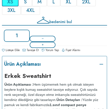
XS
S
M
L
XL
2XL
3XL
4XL
bedenimi bul
Listeye Ekle
Tavsiye Et
Yorum Yap
Fiyat Alarmı
Ürün Açıklaması
Erkek Sweatshirt
Ürün Açıklaması :
Hem üşümemek hem şık olmak isteyen
beylere kışlık kumaş sweatshirt tavsiye ediyoruz. Çok sayıda
renk seçeneği, özel dizayn etme imkanıyla sweatshirtünüzü
kendiniz dilediğiniz gibi tasarlayın.
Ürün Detayları :
Yüzde yüz
pamuk ve kendi fabrikamızda
1.sınıf compact penye