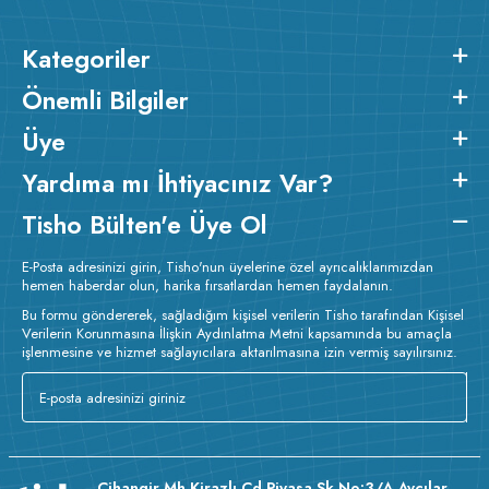
Kategoriler
Önemli Bilgiler
Üye
Yardıma mı İhtiyacınız Var?
Tisho Bülten'e Üye Ol
E-Posta adresinizi girin, Tisho'nun üyelerine özel ayrıcalıklarımızdan
hemen haberdar olun, harika fırsatlardan hemen faydalanın.
Bu formu göndererek, sağladığım kişisel verilerin Tisho tarafından Kişisel
Verilerin Korunmasına İlişkin Aydınlatma Metni kapsamında bu amaçla
işlenmesine ve hizmet sağlayıcılara aktarılmasına izin vermiş sayılırsınız.
Cihangir Mh Kirazlı Cd Piyasa Sk No:3/A Avcılar