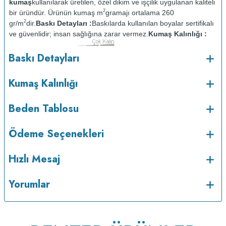
kumaş
kullanılarak üretilen, özel dikim ve işçilik uygulanan kaliteli
2
bir üründür. Ürünün kumaş m
gramajı ortalama 260
2
gr/m
dir.
Baskı Detayları :
Baskılarda kullanılan boyalar sertifikalı
ve güvenlidir; insan sağlığına zarar vermez.
Kumaş Kalınlığı :
Bakım :
Kısa programda
Baskı Detayları
o
maksimum 30
de ve tersten yıkanır.
Kuru temizleme
yapılmaz.
Kurutma makinesinde kurutulmaz.
Orta ısıda ve tersten
Kumaş Kalınlığı
Beden Tablosu
Ödeme Seçenekleri
Hızlı Mesaj
Yorumlar
ütülenir.