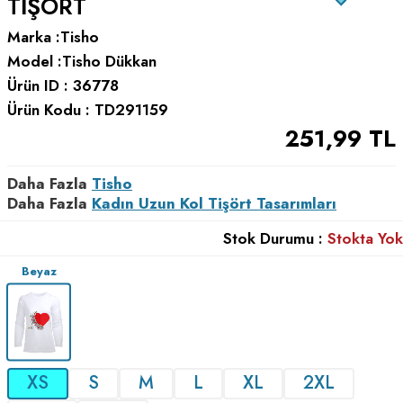
TIŞÖRT
Marka :
Tisho
Model :
Tisho Dükkan
Ürün ID :
36778
Ürün Kodu :
TD291159
251,99
TL
Daha Fazla
Tisho
Daha Fazla
Kadın Uzun Kol Tişört Tasarımları
Stok Durumu :
Stokta Yok
Beyaz
XS
S
M
L
XL
2XL