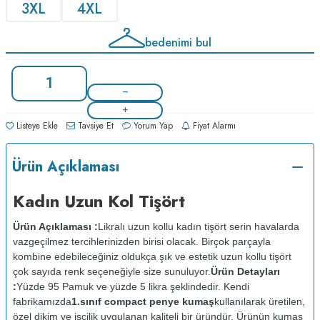
3XL
4XL
bedenimi bul
Listeye Ekle
Tavsiye Et
Yorum Yap
Fiyat Alarmı
Ürün Açıklaması
Kadın Uzun Kol Tişört
Ürün Açıklaması :
Likralı uzun kollu kadın tişört serin havalarda
vazgeçilmez tercihlerinizden birisi olacak. Birçok parçayla
kombine edebileceğiniz oldukça şık ve estetik uzun kollu tişört
çok sayıda renk seçeneğiyle size sunuluyor.
Ürün Detayları
:
Yüzde 95 Pamuk ve yüzde 5 likra şeklindedir. Kendi
fabrikamızda
1.sınıf compact penye kumaş
kullanılarak üretilen,
özel dikim ve işçilik uygulanan kaliteli bir üründür. Ürünün kumaş