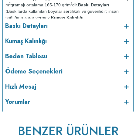
2
2
m
gramajı ortalama 165-170 gr/m
dir.
Baskı Detayları
:
Baskılarda kullanılan boyalar sertifikalı ve güvenlidir; insan
sağlığına zarar vermez.
Kumaş Kalınlığı :
Baskı Detayları
Bakım :
Kısa programda
o
maksimum 30
C de ve tersten yıkanır.
Kuru temizleme
Kumaş Kalınlığı
yapılmaz.
Kurutma makinesinde kurutulmaz.
Orta ısıda ve tersten
Beden Tablosu
Ödeme Seçenekleri
Hızlı Mesaj
Yorumlar
BENZER ÜRÜNLER
ütülenir.