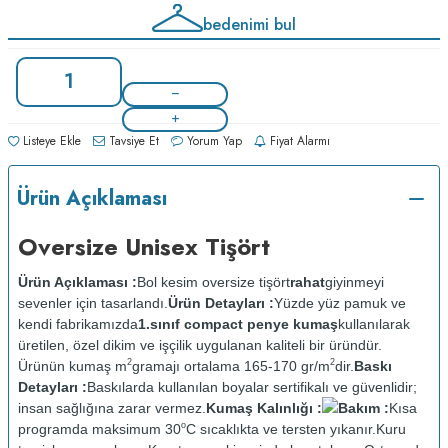
bedenimi bul
Listeye Ekle
Tavsiye Et
Yorum Yap
Fiyat Alarmı
Ürün Açıklaması
Oversize Unisex Tişört
Ürün Açıklaması :
Bol kesim oversize tişört
rahat
giyinmeyi
sevenler için tasarlandı.
Ürün Detayları :
Yüzde yüz pamuk ve
kendi fabrikamızda
1.sınıf compact penye kumaş
kullanılarak
üretilen, özel dikim ve işçilik uygulanan kaliteli bir üründür.
2
2
Ürünün kumaş m
gramajı ortalama 165-170 gr/m
dir.
Baskı
Detayları :
Baskılarda kullanılan boyalar sertifikalı ve güvenlidir;
insan sağlığına zarar vermez.
Kumaş Kalınlığı :
Bakım :
Kısa
o
programda maksimum 30
C sıcaklıkta ve tersten yıkanır.
Kuru