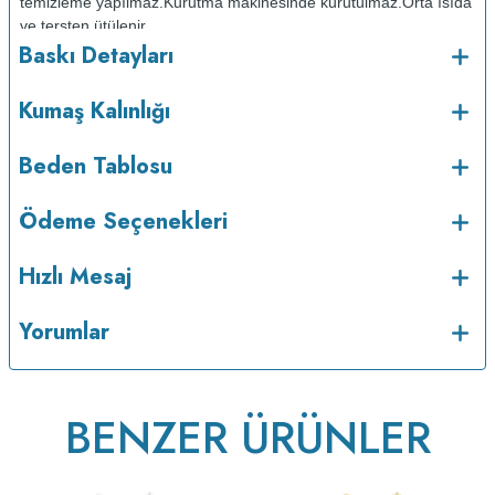
temizleme yapılmaz.
Kurutma makinesinde kurutulmaz.
Orta ısıda
ve tersten ütülenir.
Baskı Detayları
Kumaş Kalınlığı
Beden Tablosu
Ödeme Seçenekleri
Hızlı Mesaj
v233.25
Yorumlar
BENZER ÜRÜNLER