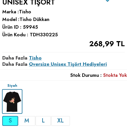
UNISEX TIŞÖRT
Marka :
Tisho
Model :
Tisho Dükkan
Ürün ID :
59945
Ürün Kodu :
TDH330225
268,99
TL
Daha Fazla
Tisho
Daha Fazla
Oversize Unisex Tişört Hediyeleri
Stok Durumu :
Stokta Yok
Siyah
S
M
L
XL