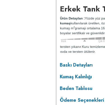
Erkek Tank T
Ürün Detayları :
Yüzde yüz pa
kumaş
kullanılarak üretilen, ö
2
kumaş m
gramajı ortalama 1
boyalar sertifikalı ve güvenlid
tersten yıkanır.
Kuru temizleme
ısıda ve tersten ütülenir.
Baskı Detayları
Kumaş Kalınlığı
Beden Tablosu
Ödeme Seçenekleri