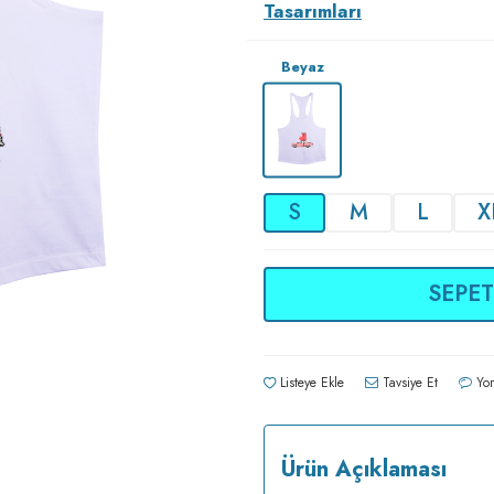
Tasarımları
Beyaz
S
M
L
X
SEPET
Listeye Ekle
Tavsiye Et
Yor
Ürün Açıklaması