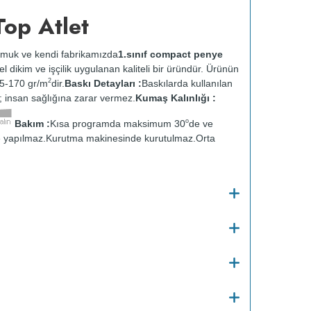
op Atlet
muk ve kendi fabrikamızda
1.sınıf compact penye
zel dikim ve işçilik uygulanan kaliteli bir üründür. Ürünün
2
65-170 gr/m
dir.
Baskı Detayları :
Baskılarda kullanılan
ir; insan sağlığına zarar vermez.
Kumaş Kalınlığı :
o
Bakım :
Kısa programda maksimum 30
de ve
 yapılmaz.
Kurutma makinesinde kurutulmaz.
Orta