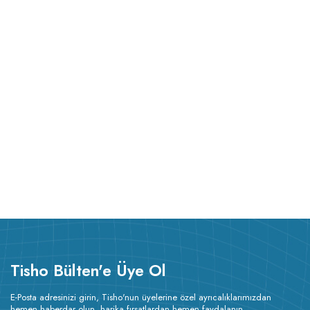
Tisho Bülten'e Üye Ol
E-Posta adresinizi girin, Tisho'nun üyelerine özel ayrıcalıklarımızdan
hemen haberdar olun, harika fırsatlardan hemen faydalanın.