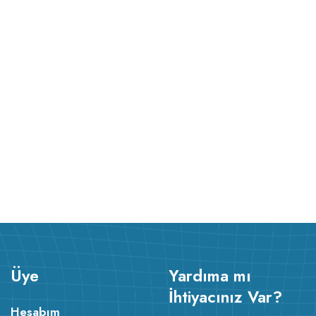
v223.22
Üye
Yardıma mı
İhtiyacınız Var?
Hesabım