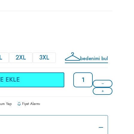
L
2XL
3XL
bedenimi bul
E EKLE
um Yap
Fiyat Alarmı