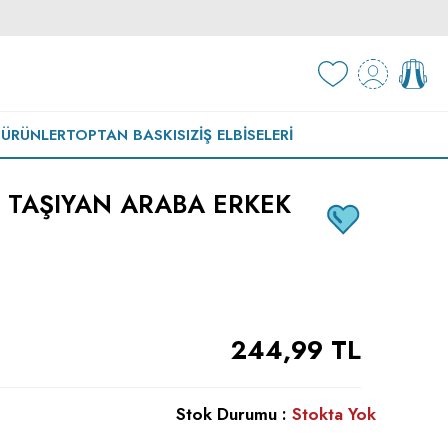
 ÜRÜNLER
TOPTAN BASKISIZ
İŞ ELBISELERI
R TAŞIYAN ARABA ERKEK
244,99
TL
Stok Durumu :
Stokta Yok