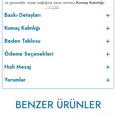
ve güvenlidir; insan sağlığına zarar vermez.
Kumaş Kalınlığı :
Bakım :
Kısa programda
Baskı Detayları
o
maksimum 30
de ve tersten yıkanır.
Kuru temizleme
yapılmaz.
Kurutma makinesinde kurutulmaz.
Orta ısıda ve tersten
Kumaş Kalınlığı
Beden Tablosu
Ödeme Seçenekleri
Hızlı Mesaj
Yorumlar
ütülenir.
BENZER ÜRÜNLER