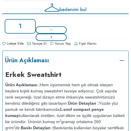
bedenimi bul
Listeye Ekle
Tavsiye Et
Yorum Yap
Fiyat Alarmı
Ürün Açıklaması
Erkek Sweatshirt
Ürün Açıklaması :
Hem üşümemek hem şık olmak isteyen
beylere kışlık kumaş sweatshirt tavsiye ediyoruz. Çok sayıda
renk seçeneği, özel dizayn etme imkanıyla sweatshirtünüzü
kendiniz dilediğiniz gibi tasarlayın.
Ürün Detayları :
Yüzde yüz
pamuk ve kendi fabrikamızda
1.sınıf compact penye
kumaş
kullanılarak üretilen, özel dikim ve işçilik uygulanan kaliteli
2
bir üründür. Ürünün kumaş m
gramajı ortalama 260
2
gr/m
dir.
Baskı Detayları :
Baskılarda kullanılan boyalar sertifikalı