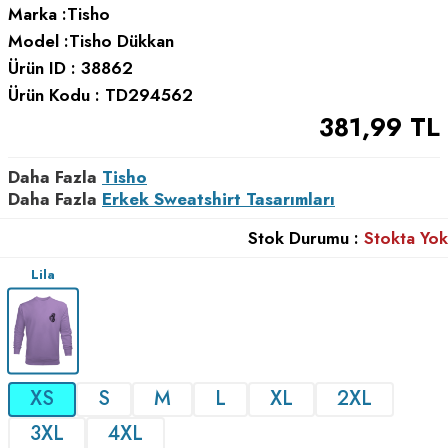
Marka :
Tisho
Model :
Tisho Dükkan
Ürün ID :
38862
Ürün Kodu :
TD294562
381,99
TL
Daha Fazla
Tisho
Daha Fazla
Erkek Sweatshirt Tasarımları
Stok Durumu :
Stokta Yok
Lila
XS
S
M
L
XL
2XL
3XL
4XL