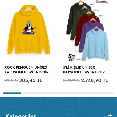
ROCK PENGUEN UNISEX
5'LI KIŞLIK UNISEX
KAPÜŞONLU SWEATSHIRT
KAPŞONLU SWEATSHIRT
SETI (SIYAH, HAKI YEŞIL,
305,45
TL
2.748,90
TL
305,45
TL
2.748,90
TL
BORDO, MOR, BUZ MAVI)
Kategoriler