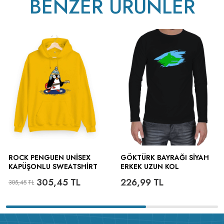
BENZER ÜRÜNLER
ROCK PENGUEN UNISEX
GÖKTÜRK BAYRAĞI SIYAH
KAPÜŞONLU SWEATSHIRT
ERKEK UZUN KOL
Ürün
Açıklaması :
Spor kesim uzun kollu tişört bahar aylarında
305,45
TL
226,99
TL
305,45
TL
vazgeçilmez tercihlerinizden birisi olacak. Vücudunuzu saran fit
kesimi ile sportif bir görünüm sağlar.
Ürün Detayları :
Yüzde yüz
pamuk ve kendi fabrikamızda
1.sınıf compact penye
kumaş
kullanılarak üretilen, özel dikim ve işçilik uygulanan kaliteli