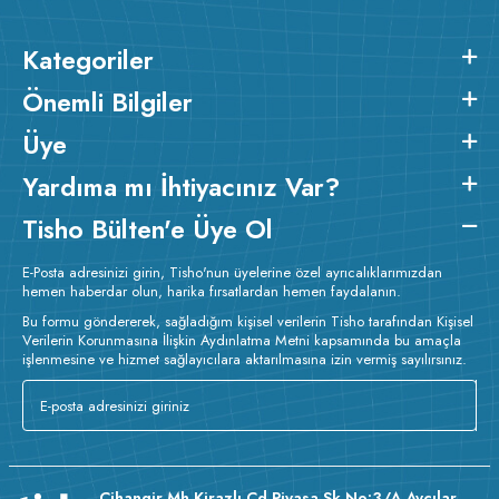
2
bir üründür. Ürünün kumaş m
gramajı ortalama 165-170
2
gr/m
dir.
Baskı Detayları :
Baskılarda kullanılan boyalar sertifikalı
Kategoriler
ve güvenlidir; insan sağlığına zarar vermez.
Kumaş Kalınlığı :
Önemli Bilgiler
Bakım :
Kısa programda
o
maksimum 30
de ve tersten yıkanır.
Kuru temizleme
Üye
yapılmaz.
Kurutma makinesinde kurutulmaz.
Orta ısıda ve tersten
ütülenir.
Yardıma mı İhtiyacınız Var?
Tisho Bülten'e Üye Ol
E-Posta adresinizi girin, Tisho'nun üyelerine özel ayrıcalıklarımızdan
hemen haberdar olun, harika fırsatlardan hemen faydalanın.
Bu formu göndererek, sağladığım kişisel verilerin Tisho tarafından Kişisel
Verilerin Korunmasına İlişkin Aydınlatma Metni kapsamında bu amaçla
işlenmesine ve hizmet sağlayıcılara aktarılmasına izin vermiş sayılırsınız.
Cihangir Mh Kirazlı Cd Piyasa Sk No:3/A Avcılar