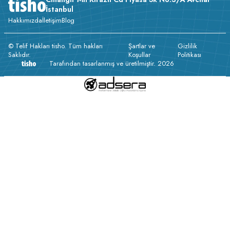
İstanbul
Hakkımızda
İletişim
Blog
© Telif Hakları tisho. Tüm hakları
Şartlar ve
Gizlilik
Saklıdır.
Koşullar
Politikası
Tarafından tasarlanmış ve üretilmiştir. 2026
v233.25