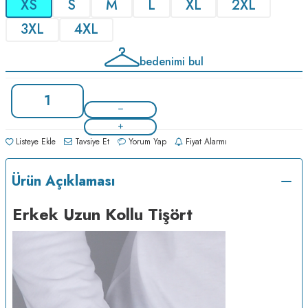
XS
S
M
L
XL
2XL
3XL
4XL
bedenimi bul
Listeye Ekle
Tavsiye Et
Yorum Yap
Fiyat Alarmı
Ürün Açıklaması
Erkek Uzun Kollu Tişört