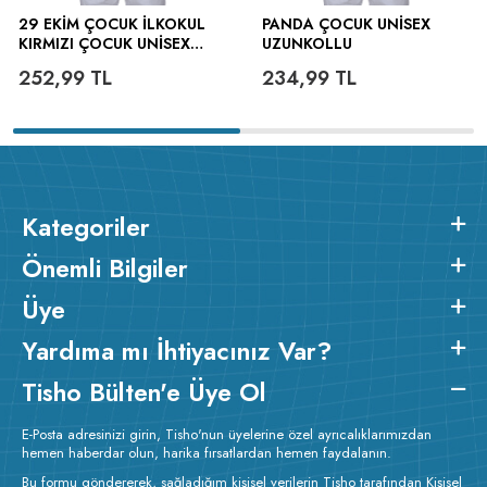
29 EKİM ÇOCUK İLKOKUL
PANDA ÇOCUK UNISEX
KIRMIZI ÇOCUK UNISEX
UZUNKOLLU
UZUNKOLLU
252,99
TL
234,99
TL
Kategoriler
Önemli Bilgiler
Üye
Yardıma mı İhtiyacınız Var?
Tisho Bülten'e Üye Ol
E-Posta adresinizi girin, Tisho'nun üyelerine özel ayrıcalıklarımızdan
hemen haberdar olun, harika fırsatlardan hemen faydalanın.
Bu formu göndererek, sağladığım kişisel verilerin Tisho tarafından Kişisel