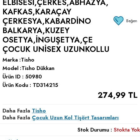
ELBISESI,ÇERKES,ABHAZYA,
KAFKAS,KARAÇAY
ÇERKESYA,KABARDINO
Beğen
BALKARYA,KUZEY
OSETYA,İNGUŞETYA,ÇE
ÇOCUK UNISEX UZUNKOLLU
Marka :
Tisho
Model :
Tisho Dükkan
Ürün ID :
50980
Ürün Kodu :
TD314215
274,99
TL
Daha Fazla
Tisho
Daha Fazla
Çocuk Uzun Kol Tişört Tasarımları
Stok Durumu :
Stokta Yok