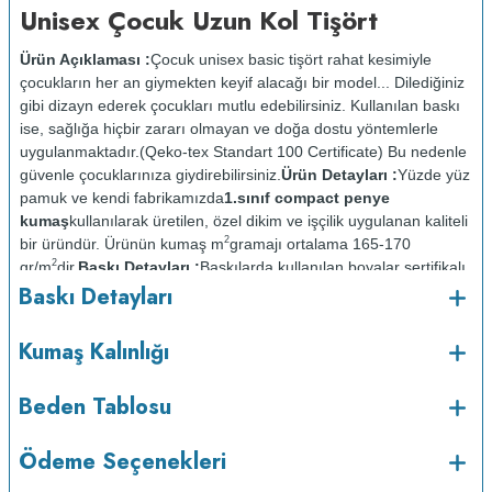
Unisex Çocuk Uzun Kol Tişört
Ürün Açıklaması :
Çocuk unisex basic tişört rahat kesimiyle
çocukların her an giymekten keyif alacağı bir model... Dilediğiniz
gibi dizayn ederek çocukları mutlu edebilirsiniz. Kullanılan baskı
ise, sağlığa hiçbir zararı olmayan ve doğa dostu yöntemlerle
uygulanmaktadır.(Qeko-tex Standart 100 Certificate) Bu nedenle
güvenle çocuklarınıza giydirebilirsiniz.
Ürün Detayları :
Yüzde yüz
pamuk ve kendi fabrikamızda
1.sınıf compact penye
kumaş
kullanılarak üretilen, özel dikim ve işçilik uygulanan kaliteli
2
bir üründür. Ürünün kumaş m
gramajı ortalama 165-170
2
gr/m
dir.
Baskı Detayları :
Baskılarda kullanılan boyalar sertifikalı
Baskı Detayları
ve güvenlidir; insan sağlığına zarar vermez.
Kumaş Kalınlığı :
Bakım :
Kısa programda
Kumaş Kalınlığı
o
maksimum 30
de ve tersten yıkanır.
Kuru temizleme
yapılmaz.
Kurutma makinesinde kurutulmaz.
Orta ısıda ve tersten
Beden Tablosu
Ödeme Seçenekleri