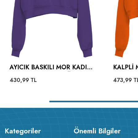
AYICIK BASKILI MOR KADIN
KALPLI 
CROP HOODIE KAPÜŞONLU
TURUNC
430,99
TL
473,99
T
SWEATSHIRT
HOODIE
SWEATS
Kategoriler
Önemli Bilgiler