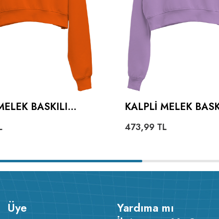
MELEK BASKILI
KALPLI MELEK BASKI
U KADIN CROP
KADIN CROP HOOD
L
473,99
TL
 KAPÜŞONLU
KAPÜŞONLU SWEAT
HIRT
Üye
Yardıma mı