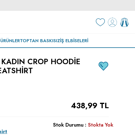
 ÜRÜNLER
TOPTAN BASKISIZ
İŞ ELBISELERI
 KADIN CROP HOODIE
ATSHIRT
438,99
TL
Stok Durumu :
Stokta Yok
irt