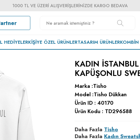
1000 TL VE ÜZERI ALIŞVERIŞLERINIZDE KARGO BEDAVA
Partner
EL HEDIYELER
KIŞIYE ÖZEL ÜRÜNLER
TASARIM ÜRÜNLER
KOMBIN
KADIN İSTANBUL
KAPÜŞONLU SWE
Marka :
Tisho
Model :
Tisho Dükkan
Ürün ID :
40170
Ürün Kodu :
TD296588
Daha Fazla
Tisho
Daha Fazla
Kadın Sweatsh