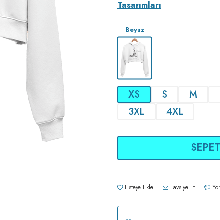
Tasarımları
Beyaz
XS
S
M
3XL
4XL
SEPET
Listeye Ekle
Tavsiye Et
Yor