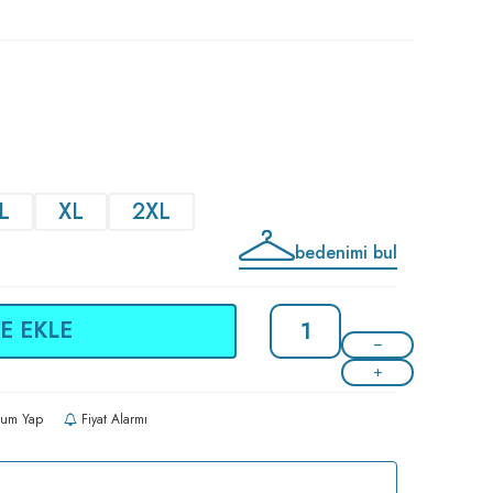
L
XL
2XL
bedenimi bul
E EKLE
um Yap
Fiyat Alarmı