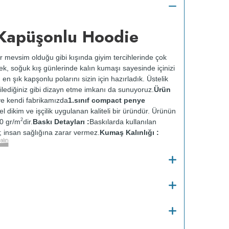
Kapüşonlu Hoodie
r mevsim olduğu gibi kışında giyim tercihlerinde çok
rek, soğuk kış günlerinde kalın kumaşı sayesinde içinizi
, en şık kapşonlu polarını sizin için hazırladık. Üstelik
ilediğiniz gibi dizayn etme imkanı da sunuyoruz.
Ürün
e kendi fabrikamızda
1.sınıf compact penye
zel dikim ve işçilik uygulanan kaliteli bir üründür. Ürünün
2
0 gr/m
dir.
Baskı Detayları :
Baskılarda kullanılan
ir; insan sağlığına zarar vermez.
Kumaş Kalınlığı :
o
Bakım :
Kısa programda maksimum 30
C de ve
 yapılmaz.
Kurutma makinesinde kurutulmaz.
Orta