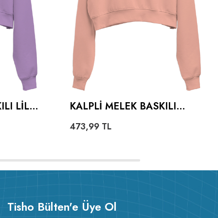
LI LILA
KALPLI MELEK BASKILI
IE
YAVRU AĞZI KADIN CROP
473,99
TL
SHIRT
HOODIE KAPÜŞONLU
SWEATSHIRT
Tisho Bülten'e Üye Ol