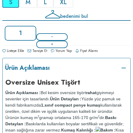
S
M
L
XL
bedenimi bul
Listeye Ekle
Tavsiye Et
Yorum Yap
Fiyat Alarmı
Ürün Açıklaması
Oversize Unisex Tişört
Ürün Açıklaması :
Bol kesim oversize tişört
rahat
giyinmeyi
sevenler için tasarlandı.
Ürün Detayları :
Yüzde yüz pamuk ve
kendi fabrikamızda
1.sınıf compact penye kumaş
kullanılarak
üretilen, özel dikim ve işçilik uygulanan kaliteli bir üründür.
2
2
Ürünün kumaş m
gramajı ortalama 165-170 gr/m
dir.
Baskı
Detayları :
Baskılarda kullanılan boyalar sertifikalı ve güvenlidir;
insan sağlığına zarar vermez.
Kumaş Kalınlığı :
Bakım :
Kısa