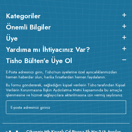
Kategoriler
Önemli Bilgiler
Üye
Yardıma mı İhtiyacınız Var?
Tisho Bülten'e Üye Ol
E-Posta adresinizi girin, Tisho'nun üyelerine özel ayrıcalıklarımızdan
hemen haberdar olun, harika fırsatlardan hemen faydalanın.
Bu formu göndererek, sağladığım kişisel verilerin Tisho tarafından Kişisel
Verilerin Korunmasına İlişkin Aydınlatma Metni kapsamında bu amaçla
işlenmesine ve hizmet sağlayıcılara aktarılmasına izin vermiş sayılırsınız.
v233.25
Cihangir Mh Kirazlı Cd Piyasa Sk No:3/A Avcılar