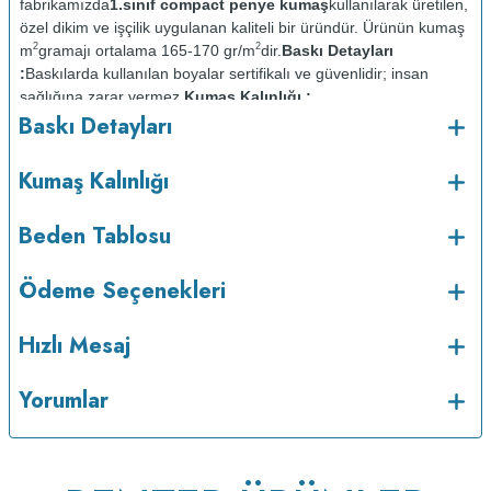
fabrikamızda
1.sınıf compact penye kumaş
kullanılarak üretilen,
özel dikim ve işçilik uygulanan kaliteli bir üründür. Ürünün kumaş
2
2
m
gramajı ortalama 165-170 gr/m
dir.
Baskı Detayları
:
Baskılarda kullanılan boyalar sertifikalı ve güvenlidir; insan
sağlığına zarar vermez.
Kumaş Kalınlığı :
Baskı Detayları
Bakım :
Kısa programda
o
maksimum 30
C de ve tersten yıkanır.
Kuru temizleme
Kumaş Kalınlığı
yapılmaz.
Kurutma makinesinde kurutulmaz.
Orta ısıda ve tersten
Beden Tablosu
Ödeme Seçenekleri
Hızlı Mesaj
Yorumlar
ütülenir.