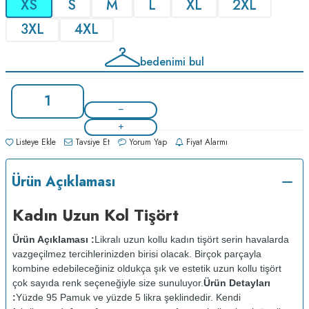
XS
S
M
L
XL
2XL
3XL
4XL
bedenimi bul
Listeye Ekle
Tavsiye Et
Yorum Yap
Fiyat Alarmı
Ürün Açıklaması
Kadın Uzun Kol Tişört
Ürün Açıklaması :
Likralı uzun kollu kadın tişört serin havalarda
vazgeçilmez tercihlerinizden birisi olacak. Birçok parçayla
kombine edebileceğiniz oldukça şık ve estetik uzun kollu tişört
çok sayıda renk seçeneğiyle size sunuluyor.
Ürün Detayları
:
Yüzde 95 Pamuk ve yüzde 5 likra şeklindedir. Kendi