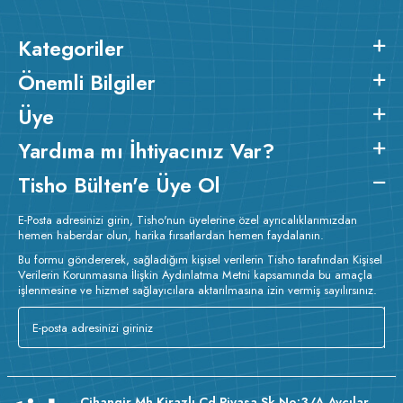
Kategoriler
Önemli Bilgiler
Üye
Yardıma mı İhtiyacınız Var?
Tisho Bülten'e Üye Ol
E-Posta adresinizi girin, Tisho'nun üyelerine özel ayrıcalıklarımızdan
hemen haberdar olun, harika fırsatlardan hemen faydalanın.
Bu formu göndererek, sağladığım kişisel verilerin Tisho tarafından Kişisel
Verilerin Korunmasına İlişkin Aydınlatma Metni kapsamında bu amaçla
işlenmesine ve hizmet sağlayıcılara aktarılmasına izin vermiş sayılırsınız.
Cihangir Mh Kirazlı Cd Piyasa Sk No:3/A Avcılar