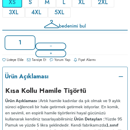
XS
S
M
L
XL
2XL
3XL
4XL
5XL
bedenimi bul
Listeye Ekle
Tavsiye Et
Yorum Yap
Fiyat Alarmı
Ürün Açıklaması
Kısa Kollu Hamile Tişörtü
Ürün Açıklaması :
Artık hamile kadınlar da şık olmak ve 9 aylık
süreci eğlenceli bir hale getirmek getirmek istiyorlar. En komik,
en sevimli, en espirili hamile tişörtlerini hayal gücünüzü
kullanarak kendiniz tasarlayabilirsiniz.
Ürün Detayları :
Yüzde 95
Pamuk ve yüzde 5 likra şeklindedir. Kendi fabrikamızda
1.sınıf