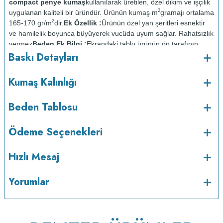
compact penye kumaş
kullanılarak üretilen, özel dikim ve işçilik
2
uygulanan kaliteli bir üründür. Ürünün kumaş m
gramajı ortalama
2
165-170 gr/m
dir.
Ek Özellik :
Ürünün özel yan şeritleri esnektir
ve hamilelik boyunca büyüyerek vucüda uyum sağlar. Rahatsızlık
vermez
Beden Ek Bilgi :
Ekrandaki tablo ürünün ön tarafının
Baskı Detayları
ölçüsüdür. Arka taraf ön taraftan 2cm daha kısadır.
Baskı
Detayları :
Baskılarda kullanılan boyalar sertifikalı ve güvenlidir;
insan sağlığına zarar vermez.
Kumaş Kalınlığı :
Kumaş Kalınlığı
Bakım :
Kısa programda
o
Beden Tablosu
maksimum 30
C de ve tersten yıkanır.
Kuru temizleme
yapılmaz.
Kurutma makinesinde kurutulmaz.
Orta ısıda ve tersten
Ödeme Seçenekleri
Hızlı Mesaj
Yorumlar