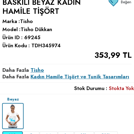
BASKILI BEYAZ KADIN
Beğen
HAMILE TIŞÖRT
Marka :
Tisho
Model :
Tisho Dükkan
Ürün ID :
69245
Ürün Kodu :
TDH345974
353,99
TL
Daha Fazla
Tisho
Daha Fazla
Kadın Hamile Tişört ve Tunik Tasarımları
Stok Durumu :
Stokta Yok
Beyaz