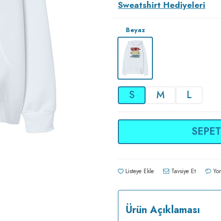
Sweatshirt Hediyeleri
Beyaz
S
M
L
SEPET
Listeye Ekle
Tavsiye Et
Yor
Ürün Açıklaması