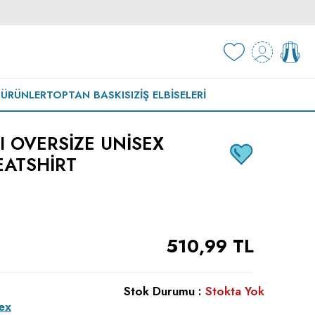
 ÜRÜNLER
TOPTAN BASKISIZ
İŞ ELBISELERI
I OVERSIZE UNISEX
ATSHIRT
510,99
TL
Stok Durumu :
Stokta Yok
ex