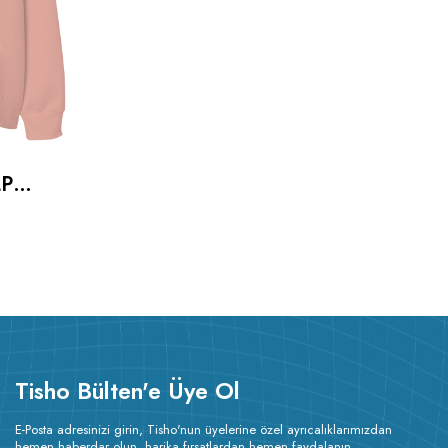
LP
SHIRT
Tisho Bülten'e Üye Ol
E-Posta adresinizi girin, Tisho'nun üyelerine özel ayrıcalıklarımızdan
hemen haberdar olun, harika fırsatlardan hemen faydalanın.