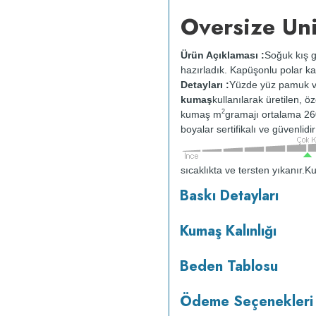
Oversize Un
Ürün Açıklaması :
Soğuk kış g
hazırladık. Kapüşonlu polar ka
Detayları :
Yüzde yüz pamuk v
kumaş
kullanılarak üretilen, ö
2
kumaş m
gramajı ortalama 26
boyalar sertifikalı ve güvenlid
sıcaklıkta ve tersten yıkanır.
Ku
kurutulmaz.
Orta ısıda ve terst
Baskı Detayları
Kumaş Kalınlığı
Beden Tablosu
Ödeme Seçenekleri