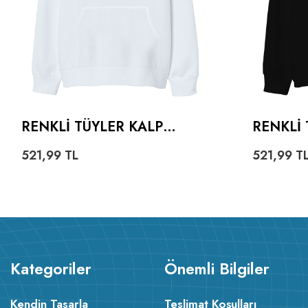
RENKLI TÜYLER KALP
RENKLI 
OVERSIZE UNISEX
OVERSI
521,99
TL
521,99
T
KAPÜŞONLU SWEATSHIRT
KAPÜŞO
Kategoriler
Önemli Bilgiler
Kendin Tasarla
Teslimat Koşulları