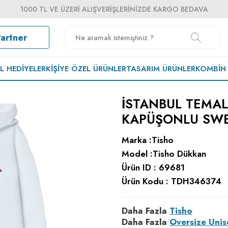
1000 TL VE ÜZERI ALIŞVERIŞLERINIZDE KARGO BEDAVA
Partner
EL HEDIYELER
KIŞIYE ÖZEL ÜRÜNLER
TASARIM ÜRÜNLER
KOMBIN
İSTANBUL TEMAL
KAPÜŞONLU SWE
Marka :
Tisho
Model :
Tisho Dükkan
Ürün ID :
69681
Ürün Kodu :
TDH346374
Daha Fazla
Tisho
Daha Fazla
Oversize Unis