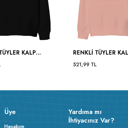
TÜYLER KALP
RENKLI TÜYLER KA
ZE UNISEX
OVERSIZE UNISEX
L
521,99
TL
NLU SWEATSHIRT
KAPÜŞONLU SWEAT
Üye
Yardıma mı
İhtiyacınız Var?
Hesabım