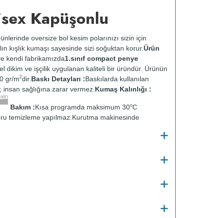
isex Kapüşonlu
ünlerinde oversize bol kesim polarınızı sizin için
lın kışlık kumaşı sayesinde sizi soğuktan korur.
Ürün
e kendi fabrikamızda
1.sınıf compact penye
zel dikim ve işçilik uygulanan kaliteli bir üründür. Ürünün
2
0 gr/m
dir.
Baskı Detayları :
Baskılarda kullanılan
ir; insan sağlığına zarar vermez.
Kumaş Kalınlığı :
o
Bakım :
Kısa programda maksimum 30
C
ru temizleme yapılmaz.
Kurutma makinesinde
en ütülenir.