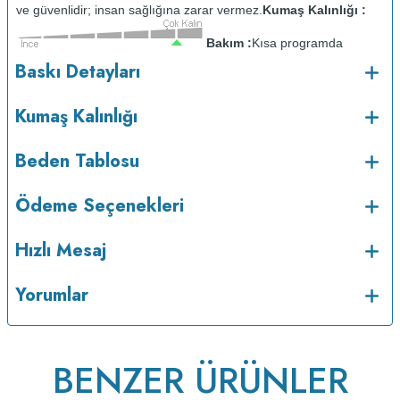
ve güvenlidir; insan sağlığına zarar vermez.
Kumaş Kalınlığı :
Bakım :
Kısa programda
o
maksimum 30
C sıcaklıkta ve tersten yıkanır.
Kuru temizleme
Baskı Detayları
yapılmaz.
Kurutma makinesinde kurutulmaz.
Orta ısıda ve tersten
ütülenir.
Kumaş Kalınlığı
Beden Tablosu
Ödeme Seçenekleri
Hızlı Mesaj
Yorumlar
v233.25
BENZER ÜRÜNLER