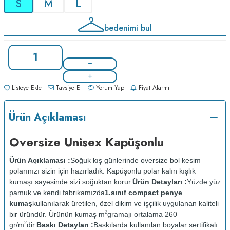
S
M
L
bedenimi bul
Listeye Ekle
Tavsiye Et
Yorum Yap
Fiyat Alarmı
Ürün Açıklaması
Oversize Unisex Kapüşonlu
Ürün Açıklaması :
Soğuk kış günlerinde oversize bol kesim
polarınızı sizin için hazırladık. Kapüşonlu polar kalın kışlık
kumaşı sayesinde sizi soğuktan korur.
Ürün Detayları :
Yüzde yüz
pamuk ve kendi fabrikamızda
1.sınıf compact penye
kumaş
kullanılarak üretilen, özel dikim ve işçilik uygulanan kaliteli
2
bir üründür. Ürünün kumaş m
gramajı ortalama 260
2
gr/m
dir.
Baskı Detayları :
Baskılarda kullanılan boyalar sertifikalı