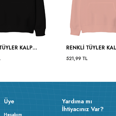
TÜYLER KALP
RENKLI TÜYLER KA
ZE UNISEX
OVERSIZE UNISEX
L
521,99
TL
NLU SWEATSHIRT
KAPÜŞONLU SWEAT
Üye
Yardıma mı
İhtiyacınız Var?
Hesabım