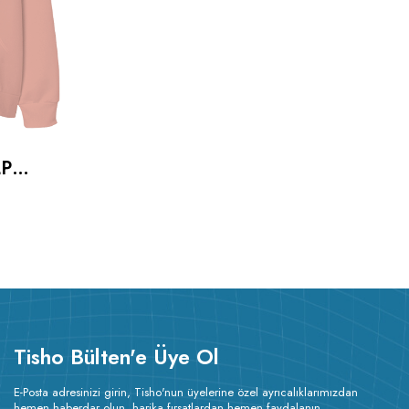
LP
SHIRT
Tisho Bülten'e Üye Ol
E-Posta adresinizi girin, Tisho'nun üyelerine özel ayrıcalıklarımızdan
hemen haberdar olun, harika fırsatlardan hemen faydalanın.