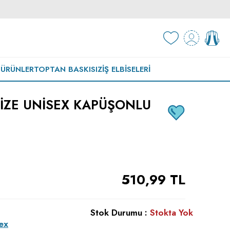
 ÜRÜNLER
TOPTAN BASKISIZ
İŞ ELBISELERI
IZE UNISEX KAPÜŞONLU
510,99
TL
Stok Durumu :
Stokta Yok
ex