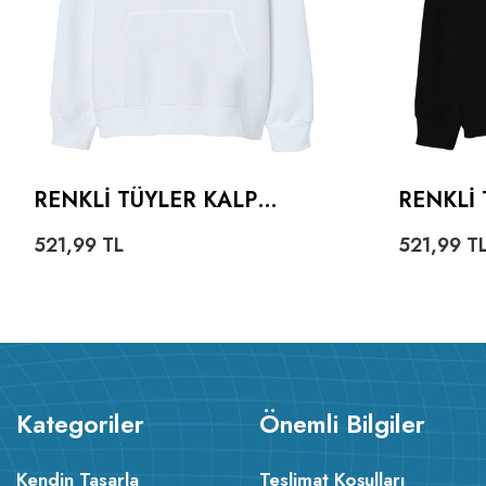
RENKLI TÜYLER KALP
RENKLI 
OVERSIZE UNISEX
OVERSI
521,99
TL
521,99
T
KAPÜŞONLU SWEATSHIRT
KAPÜŞO
Kategoriler
Önemli Bilgiler
Kendin Tasarla
Teslimat Koşulları