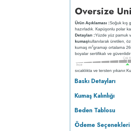
Oversize Un
Ürün Açıklaması :
Soğuk kış g
hazırladık. Kapüşonlu polar ka
Detayları :
Yüzde yüz pamuk v
kumaş
kullanılarak üretilen, ö
2
kumaş m
gramajı ortalama 26
boyalar sertifikalı ve güvenlid
sıcaklıkta ve tersten yıkanır.
Ku
kurutulmaz.
Orta ısıda ve terst
Baskı Detayları
Kumaş Kalınlığı
Beden Tablosu
Ödeme Seçenekleri