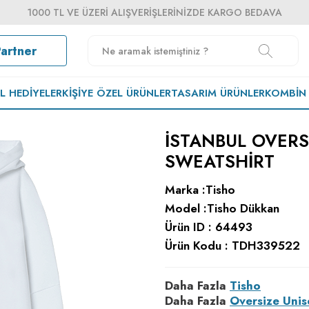
1000 TL VE ÜZERI ALIŞVERIŞLERINIZDE KARGO BEDAVA
Partner
EL HEDIYELER
KIŞIYE ÖZEL ÜRÜNLER
TASARIM ÜRÜNLER
KOMBIN
İSTANBUL OVERS
SWEATSHIRT
Marka :
Tisho
Model :
Tisho Dükkan
Ürün ID :
64493
Ürün Kodu :
TDH339522
Daha Fazla
Tisho
Daha Fazla
Oversize Unis