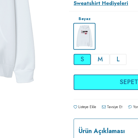
Sweatshirt Hediyeleri
Beyaz
S
M
L
SEPET
Listeye Ekle
Tavsiye Et
Yor
Ürün Açıklaması