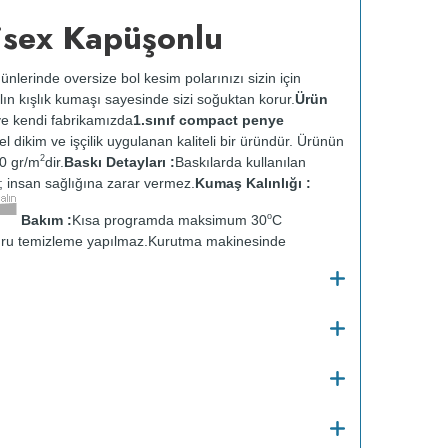
isex Kapüşonlu
ünlerinde oversize bol kesim polarınızı sizin için
lın kışlık kumaşı sayesinde sizi soğuktan korur.
Ürün
e kendi fabrikamızda
1.sınıf compact penye
zel dikim ve işçilik uygulanan kaliteli bir üründür. Ürünün
2
0 gr/m
dir.
Baskı Detayları :
Baskılarda kullanılan
ir; insan sağlığına zarar vermez.
Kumaş Kalınlığı :
o
Bakım :
Kısa programda maksimum 30
C
ru temizleme yapılmaz.
Kurutma makinesinde
en ütülenir.