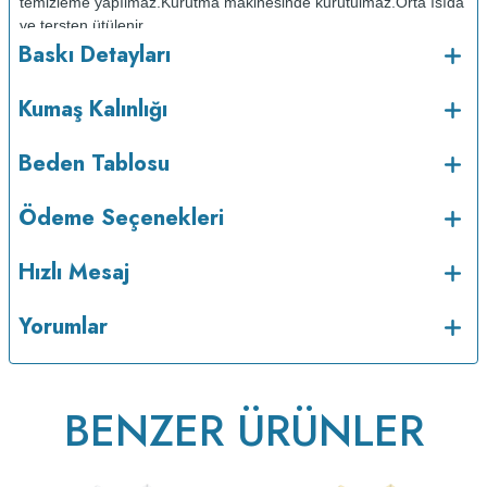
temizleme yapılmaz.
Kurutma makinesinde kurutulmaz.
Orta ısıda
ve tersten ütülenir.
Baskı Detayları
Kumaş Kalınlığı
Beden Tablosu
Ödeme Seçenekleri
Hızlı Mesaj
v233.25
Yorumlar
BENZER ÜRÜNLER