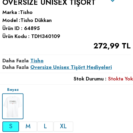
OVERSIZE UNISEX TIŞÖRT
Marka :
Tisho
Model :
Tisho Dükkan
Ürün ID :
64895
Ürün Kodu :
TDH340109
272,99
TL
Daha Fazla
Tisho
Daha Fazla
Oversize Unisex Tişört Hediyeleri
Stok Durumu :
Stokta Yok
Beyaz
S
M
L
XL