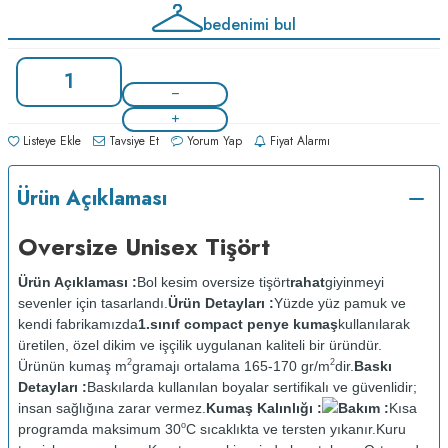
bedenimi bul
Listeye Ekle
Tavsiye Et
Yorum Yap
Fiyat Alarmı
Ürün Açıklaması
Oversize Unisex Tişört
Ürün Açıklaması :
Bol kesim oversize tişört
rahat
giyinmeyi
sevenler için tasarlandı.
Ürün Detayları :
Yüzde yüz pamuk ve
kendi fabrikamızda
1.sınıf compact penye kumaş
kullanılarak
üretilen, özel dikim ve işçilik uygulanan kaliteli bir üründür.
2
2
Ürünün kumaş m
gramajı ortalama 165-170 gr/m
dir.
Baskı
Detayları :
Baskılarda kullanılan boyalar sertifikalı ve güvenlidir;
insan sağlığına zarar vermez.
Kumaş Kalınlığı :
Bakım :
Kısa
o
programda maksimum 30
C sıcaklıkta ve tersten yıkanır.
Kuru