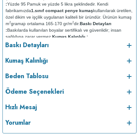
:
Yüzde 95 Pamuk ve yüzde 5 likra şeklindedir. Kendi
fabrikamızda
1.sınıf compact penye kumaş
kullanılarak üretilen,
özel dikim ve işçilik uygulanan kaliteli bir üründür. Ürünün kumaş
2
2
m
gramajı ortalama 165-170 gr/m
dir.
Baskı Detayları
:
Baskılarda kullanılan boyalar sertifikalı ve güvenlidir; insan
sağlığına zarar vermez.
Kumaş Kalınlığı :
Baskı Detayları
Bakım :
Kısa programda
o
maksimum 30
C de ve tersten yıkanır.
Kuru temizleme
Kumaş Kalınlığı
yapılmaz.
Kurutma makinesinde kurutulmaz.
Orta ısıda ve tersten
Beden Tablosu
Ödeme Seçenekleri
Hızlı Mesaj
Yorumlar