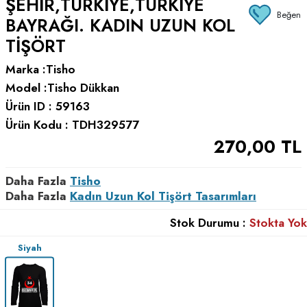
ŞEHIR,TÜRKIYE,TÜRKIYE
Beğen
BAYRAĞI. KADIN UZUN KOL
TIŞÖRT
Marka :
Tisho
Model :
Tisho Dükkan
Ürün ID :
59163
Ürün Kodu :
TDH329577
270,00
TL
Daha Fazla
Tisho
Daha Fazla
Kadın Uzun Kol Tişört Tasarımları
Stok Durumu :
Stokta Yok
Siyah