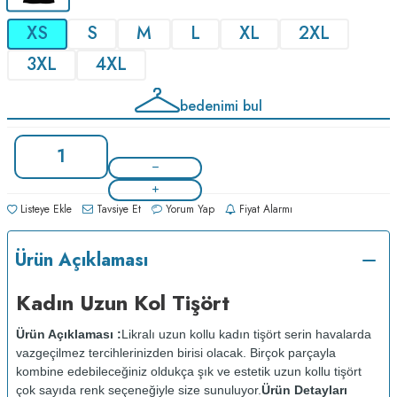
XS
S
M
L
XL
2XL
3XL
4XL
bedenimi bul
Listeye Ekle
Tavsiye Et
Yorum Yap
Fiyat Alarmı
Ürün Açıklaması
Kadın Uzun Kol Tişört
Ürün Açıklaması :
Likralı uzun kollu kadın tişört serin havalarda
vazgeçilmez tercihlerinizden birisi olacak. Birçok parçayla
kombine edebileceğiniz oldukça şık ve estetik uzun kollu tişört
çok sayıda renk seçeneğiyle size sunuluyor.
Ürün Detayları