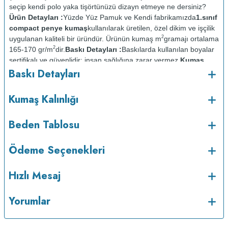
seçip kendi polo yaka tişörtünüzü dizayn etmeye ne dersiniz?
Ürün Detayları :
Yüzde Yüz Pamuk ve Kendi fabrikamızda
1.sınıf
compact penye kumaş
kullanılarak üretilen, özel dikim ve işçilik
2
uygulanan kaliteli bir üründür. Ürünün kumaş m
gramajı ortalama
2
165-170 gr/m
dir.
Baskı Detayları :
Baskılarda kullanılan boyalar
sertifikalı ve güvenlidir; insan sağlığına zarar vermez.
Kumaş
Baskı Detayları
Kalınlığı :
Bakım :
Kısa
o
programda maksimum 30
C sıcaklıkta ve tersten yıkanır.
Kuru
Kumaş Kalınlığı
temizleme yapılmaz.
Kurutma makinesinde kurutulmaz.
Orta ısıda
ve tersten ütülenir.
Beden Tablosu
Ödeme Seçenekleri
Hızlı Mesaj
Yorumlar