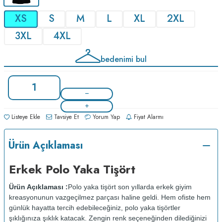
XS
S
M
L
XL
2XL
3XL
4XL
bedenimi bul
Listeye Ekle
Tavsiye Et
Yorum Yap
Fiyat Alarmı
Ürün Açıklaması
Erkek Polo Yaka Tişört
Ürün Açıklaması :
Polo yaka tişört son yıllarda erkek giyim
kreasyonunun vazgeçilmez parçası haline geldi. Hem ofiste hem
günlük hayatta tercih edebileceğiniz, polo yaka tişörtler
şıklığınıza şıklık katacak. Zengin renk seçeneğinden dilediğinizi