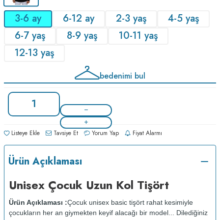
3-6 ay
6-12 ay
2-3 yaş
4-5 yaş
6-7 yaş
8-9 yaş
10-11 yaş
12-13 yaş
bedenimi bul
Listeye Ekle
Tavsiye Et
Yorum Yap
Fiyat Alarmı
Ürün Açıklaması
Unisex Çocuk Uzun Kol Tişört
Ürün Açıklaması :
Çocuk unisex basic tişört rahat kesimiyle
çocukların her an giymekten keyif alacağı bir model... Dilediğiniz