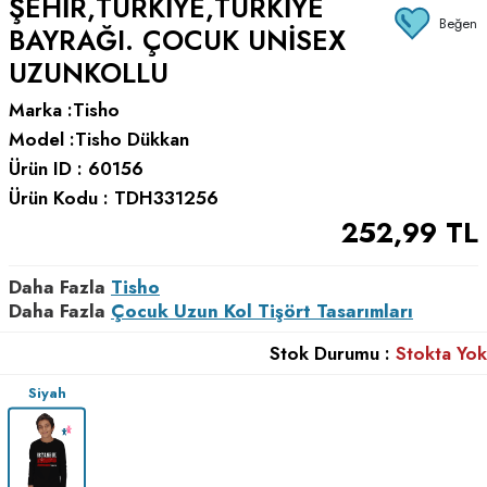
ŞEHIR,TÜRKIYE,TÜRKIYE
Beğen
BAYRAĞI. ÇOCUK UNISEX
UZUNKOLLU
Marka :
Tisho
Model :
Tisho Dükkan
Ürün ID :
60156
Ürün Kodu :
TDH331256
252,99
TL
Daha Fazla
Tisho
Daha Fazla
Çocuk Uzun Kol Tişört Tasarımları
Stok Durumu :
Stokta Yok
Siyah