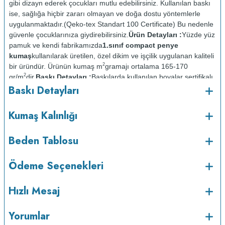
gibi dizayn ederek çocukları mutlu edebilirsiniz. Kullanılan baskı
ise, sağlığa hiçbir zararı olmayan ve doğa dostu yöntemlerle
uygulanmaktadır.(Qeko-tex Standart 100 Certificate) Bu nedenle
güvenle çocuklarınıza giydirebilirsiniz.
Ürün Detayları :
Yüzde yüz
pamuk ve kendi fabrikamızda
1.sınıf compact penye
kumaş
kullanılarak üretilen, özel dikim ve işçilik uygulanan kaliteli
2
bir üründür. Ürünün kumaş m
gramajı ortalama 165-170
2
gr/m
dir.
Baskı Detayları :
Baskılarda kullanılan boyalar sertifikalı
Baskı Detayları
ve güvenlidir; insan sağlığına zarar vermez.
Kumaş Kalınlığı :
Bakım :
Kısa programda
Kumaş Kalınlığı
o
maksimum 30
de ve tersten yıkanır.
Kuru temizleme
yapılmaz.
Kurutma makinesinde kurutulmaz.
Orta ısıda ve tersten
Beden Tablosu
Ödeme Seçenekleri
Hızlı Mesaj
Yorumlar