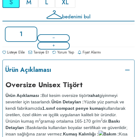
S
M
L
XL
bedenimi bul
Listeye Ekle
Tavsiye Et
Yorum Yap
Fiyat Alarmı
Ürün Açıklaması
Oversize Unisex Tişört
Ürün Açıklaması :
Bol kesim oversize tişört
rahat
giyinmeyi
sevenler için tasarlandı.
Ürün Detayları :
Yüzde yüz pamuk ve
kendi fabrikamızda
1.sınıf compact penye kumaş
kullanılarak
üretilen, özel dikim ve işçilik uygulanan kaliteli bir üründür.
2
2
Ürünün kumaş m
gramajı ortalama 165-170 gr/m
dir.
Baskı
Detayları :
Baskılarda kullanılan boyalar sertifikalı ve güvenlidir;
insan sağlığına zarar vermez.
Kumaş Kalınlığı :
Bakım :
Kısa