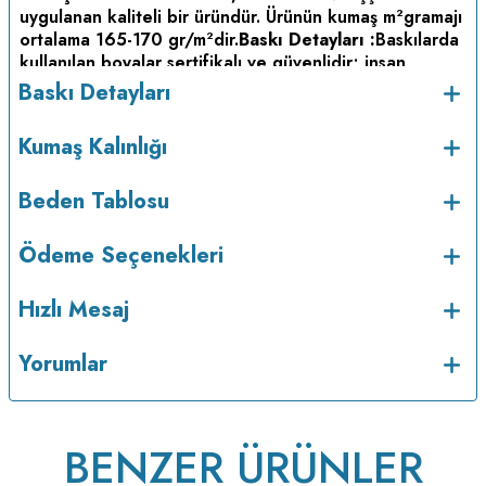
uygulanan kaliteli bir üründür. Ürünün kumaş m
gramajı
2
ortalama 165-170 gr/m
dir.
Baskı Detayları :
Baskılarda
2
kullanılan boyalar sertifikalı ve güvenlidir; insan
sağlığına zarar vermez.
Kumaş Kalınlığı :
Baskı Detayları
Bakım :
Kısa programda
Kumaş Kalınlığı
maksimum 30
C sıcaklıkta ve tersten yıkanır.
Kuru
o
temizleme yapılmaz.
Kurutma makinesinde
kurutulmaz.
Orta ısıda ve tersten ütülenir.
Beden Tablosu
Ödeme Seçenekleri
Hızlı Mesaj
Yorumlar
BENZER ÜRÜNLER