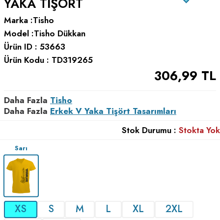
YAKA TIŞÖRT
Marka :
Tisho
Model :
Tisho Dükkan
Ürün ID :
53663
Ürün Kodu :
TD319265
306,99
TL
Daha Fazla
Tisho
Daha Fazla
Erkek V Yaka Tişört Tasarımları
Stok Durumu :
Stokta Yok
Sarı
XS
S
M
L
XL
2XL