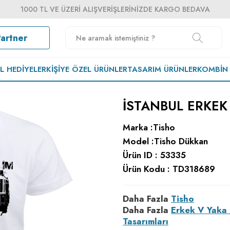
1000 TL VE ÜZERI ALIŞVERIŞLERINIZDE KARGO BEDAVA
Partner
EL HEDIYELER
KIŞIYE ÖZEL ÜRÜNLER
TASARIM ÜRÜNLER
KOMBIN
ISTANBUL ERKEK
Marka :
Tisho
Model :
Tisho Dükkan
Ürün ID :
53335
Ürün Kodu :
TD318689
Daha Fazla
Tisho
Daha Fazla
Erkek V Yaka 
Tasarımları