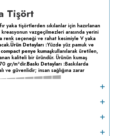
 Tişört
ıfır yaka tişörtlerden sıkılanlar için hazırlanan
m kreasyonun vazgeçilmezleri arasında yerini
da renk seçeneği ve rahat kesimiyle V yaka
tacak.
Ürün Detayları :
Yüzde yüz pamuk ve
f compact penye kumaş
kullanılarak üretilen,
lanan kaliteli bir üründür. Ürünün kumaş
170 gr/m
dir.
Baskı Detayları :
Baskılarda
2
alı ve güvenlidir; insan sağlığına zarar
Bakım :
Kısa
C sıcaklıkta ve tersten yıkanır.
Kuru temizleme
o
inde kurutulmaz.
Orta ısıda ve tersten