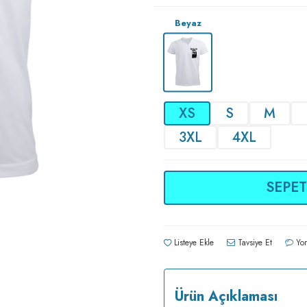
Beyaz
XS
S
M
3XL
4XL
SEPET
Listeye Ekle
Tavsiye Et
Yor
Ürün Açıklaması