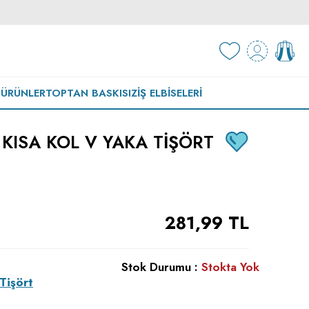
 ÜRÜNLER
TOPTAN BASKISIZ
İŞ ELBISELERI
 KISA KOL V YAKA TIŞÖRT
281,99
TL
Stok Durumu :
Stokta Yok
Tişört