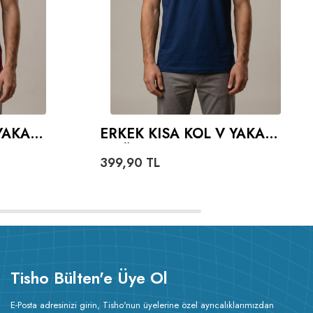
YAKA
ERKEK KISA KOL V YAKA
TIŞÖRT - LACIVERT
399,90
TL
Tisho Bülten'e Üye Ol
E-Posta adresinizi girin, Tisho'nun üyelerine özel ayrıcalıklarımızdan