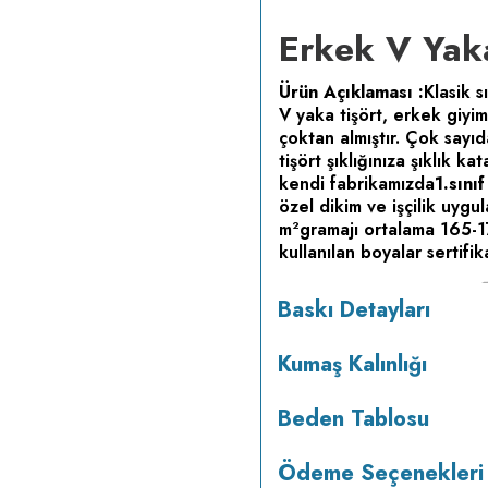
Erkek V Yaka
Ürün Açıklaması :
Klasik s
V yaka tişört, erkek giyi
çoktan almıştır. Çok sayı
tişört şıklığınıza şıklık ka
kendi fabrikamızda
1.sını
özel dikim ve işçilik uygu
m
gramajı ortalama 165-
2
kullanılan boyalar sertifik
vermez.
Kumaş Kalınlığı :
Baskı Detayları
programda maksimum 30
yapılmaz.
Kurutma makines
Kumaş Kalınlığı
Beden Tablosu
Ödeme Seçenekleri