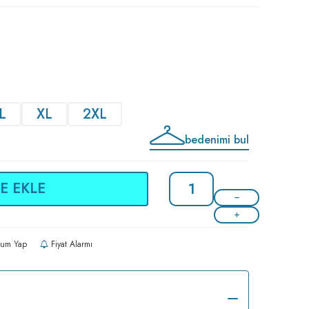
L
XL
2XL
bedenimi bul
E EKLE
um Yap
Fiyat Alarmı