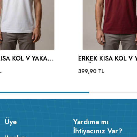
ISA KOL V YAKA
ERKEK KISA KOL V 
- BEYAZ
TIŞÖRT - KIRMIZI
L
399,90
TL
Üye
Yardıma mı
v233.24
İhtiyacınız Var?