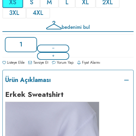
XS
S
M
L
XL
2XL
3XL
4XL
bedenimi bul
Listeye Ekle
Tavsiye Et
Yorum Yap
Fiyat Alarmı
Ürün Açıklaması
Erkek Sweatshirt