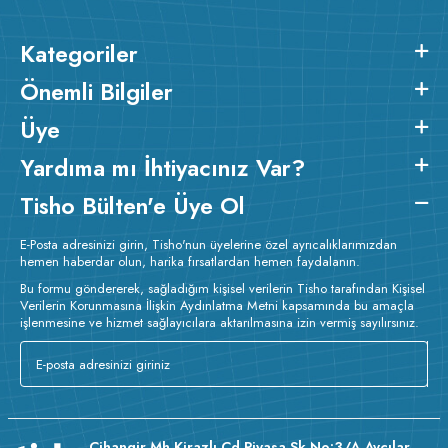
Kategoriler
Önemli Bilgiler
Üye
Yardıma mı İhtiyacınız Var?
Tisho Bülten'e Üye Ol
E-Posta adresinizi girin, Tisho'nun üyelerine özel ayrıcalıklarımızdan
hemen haberdar olun, harika fırsatlardan hemen faydalanın.
Bu formu göndererek, sağladığım kişisel verilerin Tisho tarafından Kişisel
Verilerin Korunmasına İlişkin Aydınlatma Metni kapsamında bu amaçla
işlenmesine ve hizmet sağlayıcılara aktarılmasına izin vermiş sayılırsınız.
Cihangir Mh Kirazlı Cd Piyasa Sk No:3/A Avcılar