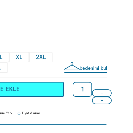
L
XL
2XL
L
bedenimi bul
E EKLE
um Yap
Fiyat Alarmı