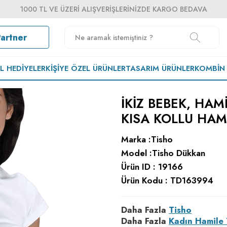
1000 TL VE ÜZERI ALIŞVERIŞLERINIZDE KARGO BEDAVA
Partner
EL HEDIYELER
KIŞIYE ÖZEL ÜRÜNLER
TASARIM ÜRÜNLER
KOMBIN
IKIZ BEBEK, HAMI
KISA KOLLU HAM
Marka :
Tisho
Model :
Tisho Dükkan
Ürün ID :
19166
Ürün Kodu :
TD163994
Daha Fazla
Tisho
Daha Fazla
Kadın Hamile 