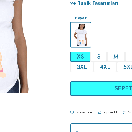
ve Tunik Tasarımları
Beyaz
XS
S
M
3XL
4XL
5X
SEPET
Listeye Ekle
Tavsiye Et
Yor