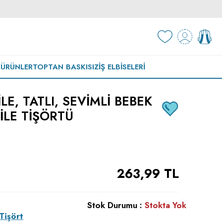
 ÜRÜNLER
TOPTAN BASKISIZ
İŞ ELBISELERI
LE, TATLI, SEVIMLI BEBEK
ILE TIŞÖRTÜ
263,99
TL
Stok Durumu :
Stokta Yok
Tişört