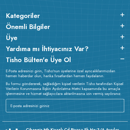
Kategoriler
Önemli Bilgiler
Üye
Yardıma mı İhtiyacınız Var?
Tisho Bülten'e Üye Ol
E-Posta adresinizi girin, Tisho'nun üyelerine özel ayrıcalıklarımızdan
hemen haberdar olun, harika fırsatlardan hemen faydalanın.
Bu formu göndererek, sağladığım kişisel verilerin Tisho tarafından Kişisel
Verilerin Korunmasına İlişkin Aydınlatma Metni kapsamında bu amaçla
işlenmesine ve hizmet sağlayıcılara aktarılmasına izin vermiş sayılırsınız.
Cihangir Mh Kirazlı Cd Piyasa Sk No:3/A Avcılar