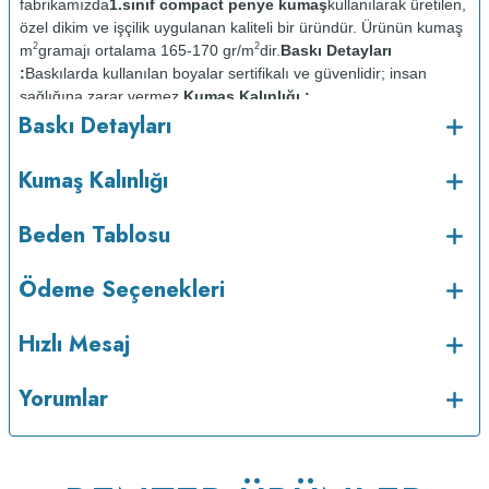
fabrikamızda
1.sınıf compact penye kumaş
kullanılarak üretilen,
özel dikim ve işçilik uygulanan kaliteli bir üründür. Ürünün kumaş
2
2
m
gramajı ortalama 165-170 gr/m
dir.
Baskı Detayları
:
Baskılarda kullanılan boyalar sertifikalı ve güvenlidir; insan
sağlığına zarar vermez.
Kumaş Kalınlığı :
Baskı Detayları
Bakım :
Kısa programda
o
maksimum 30
C de ve tersten yıkanır.
Kuru temizleme
Kumaş Kalınlığı
yapılmaz.
Kurutma makinesinde kurutulmaz.
Orta ısıda ve tersten
Beden Tablosu
Ödeme Seçenekleri
Hızlı Mesaj
Yorumlar
ütülenir.