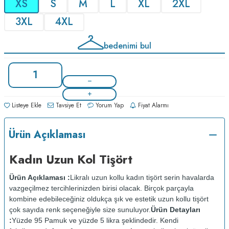
XS
S
M
L
XL
2XL
3XL
4XL
bedenimi bul
Listeye Ekle
Tavsiye Et
Yorum Yap
Fiyat Alarmı
Ürün Açıklaması
Kadın Uzun Kol Tişört
Ürün Açıklaması :
Likralı uzun kollu kadın tişört serin havalarda
vazgeçilmez tercihlerinizden birisi olacak. Birçok parçayla
kombine edebileceğiniz oldukça şık ve estetik uzun kollu tişört
çok sayıda renk seçeneğiyle size sunuluyor.
Ürün Detayları
:
Yüzde 95 Pamuk ve yüzde 5 likra şeklindedir. Kendi