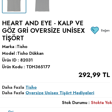
HEART AND EYE - KALP VE
GÖZ GRI OVERSIZE UNISEX
Beğen
TIŞÖRT
Marka :
Tisho
Model :
Tisho Dükkan
Ürün ID :
82031
Ürün Kodu :
TDH365177
292,99
TL
Daha Fazla
Tisho
Daha Fazla
Oversize Unisex Tişört Hediyeleri
Stok Durumu :
Stokta Yok
Gri