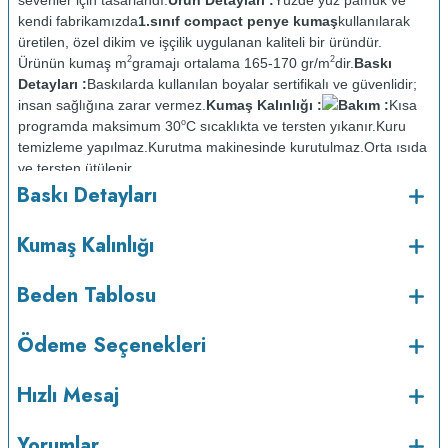
kendi fabrikamızda
1.sınıf compact penye kumaş
kullanılarak
üretilen, özel dikim ve işçilik uygulanan kaliteli bir üründür.
2
2
Ürünün kumaş m
gramajı ortalama 165-170 gr/m
dir.
Baskı
Detayları :
Baskılarda kullanılan boyalar sertifikalı ve güvenlidir;
insan sağlığına zarar vermez.
Kumaş Kalınlığı :
Bakım :
Kısa
o
programda maksimum 30
C sıcaklıkta ve tersten yıkanır.
Kuru
temizleme yapılmaz.
Kurutma makinesinde kurutulmaz.
Orta ısıda
ve tersten ütülenir.
Baskı Detayları
Kumaş Kalınlığı
Beden Tablosu
Ödeme Seçenekleri
Hızlı Mesaj
Yorumlar