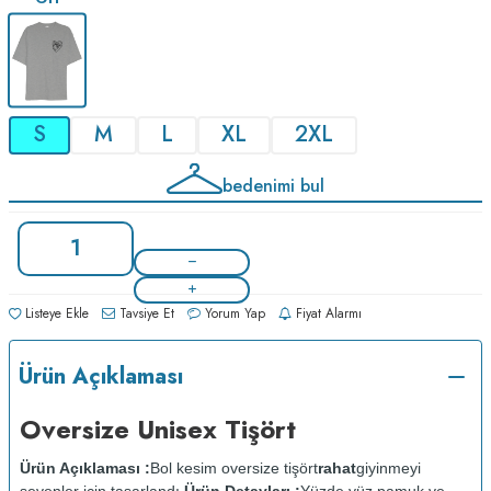
S
M
L
XL
2XL
bedenimi bul
Listeye Ekle
Tavsiye Et
Yorum Yap
Fiyat Alarmı
Ürün Açıklaması
Oversize Unisex Tişört
Ürün Açıklaması :
Bol kesim oversize tişört
rahat
giyinmeyi
sevenler için tasarlandı.
Ürün Detayları :
Yüzde yüz pamuk ve