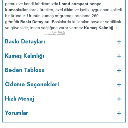
pamuk ve kendi fabrikamızda
1.sınıf compact penye
kumaş
kullanılarak üretilen, özel dikim ve işçilik uygulanan kaliteli
2
bir üründür. Ürünün kumaş m
gramajı ortalama 260
2
gr/m
dir.
Baskı Detayları :
Baskılarda kullanılan boyalar sertifikalı
ve güvenlidir; insan sağlığına zarar vermez.
Kumaş Kalınlığı :
Bakım :
Kısa programda
Baskı Detayları
o
maksimum 30
de ve tersten yıkanır.
Kuru temizleme
yapılmaz.
Kurutma makinesinde kurutulmaz.
Orta ısıda ve tersten
Kumaş Kalınlığı
Beden Tablosu
Ödeme Seçenekleri
Hızlı Mesaj
Yorumlar