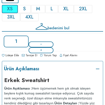
XS
S
M
L
XL
2XL
3XL
4XL
bedenimi bul
Listeye Ekle
Tavsiye Et
Yorum Yap
Fiyat Alarmı
Ürün Açıklaması
Erkek Sweatshirt
Ürün Açıklaması :
Hem üşümemek hem şık olmak isteyen
beylere kışlık kumaş sweatshirt tavsiye ediyoruz. Çok sayıda
renk seçeneği, özel dizayn etme imkanıyla sweatshirtünüzü
kendiniz dilediğiniz gibi tasarlayın.
Ürün Detayları :
Yüzde yüz