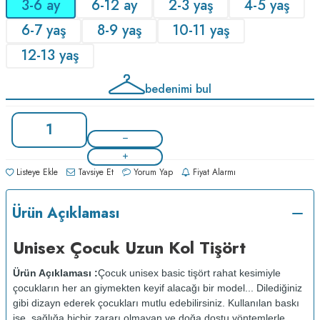
3-6 ay
6-12 ay
2-3 yaş
4-5 yaş
6-7 yaş
8-9 yaş
10-11 yaş
12-13 yaş
bedenimi bul
Listeye Ekle
Tavsiye Et
Yorum Yap
Fiyat Alarmı
Ürün Açıklaması
Unisex Çocuk Uzun Kol Tişört
Ürün Açıklaması :
Çocuk unisex basic tişört rahat kesimiyle
çocukların her an giymekten keyif alacağı bir model... Dilediğiniz
gibi dizayn ederek çocukları mutlu edebilirsiniz. Kullanılan baskı
ise, sağlığa hiçbir zararı olmayan ve doğa dostu yöntemlerle