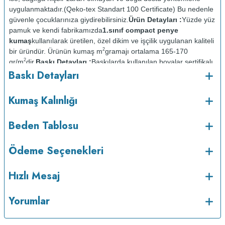
uygulanmaktadır.(Qeko-tex Standart 100 Certificate) Bu nedenle
güvenle çocuklarınıza giydirebilirsiniz.
Ürün Detayları :
Yüzde yüz
pamuk ve kendi fabrikamızda
1.sınıf compact penye
kumaş
kullanılarak üretilen, özel dikim ve işçilik uygulanan kaliteli
2
bir üründür. Ürünün kumaş m
gramajı ortalama 165-170
2
gr/m
dir.
Baskı Detayları :
Baskılarda kullanılan boyalar sertifikalı
Baskı Detayları
ve güvenlidir; insan sağlığına zarar vermez.
Kumaş Kalınlığı :
Bakım :
Kısa programda
Kumaş Kalınlığı
o
maksimum 30
de ve tersten yıkanır.
Kuru temizleme
yapılmaz.
Kurutma makinesinde kurutulmaz.
Orta ısıda ve tersten
Beden Tablosu
Ödeme Seçenekleri
Hızlı Mesaj
Yorumlar