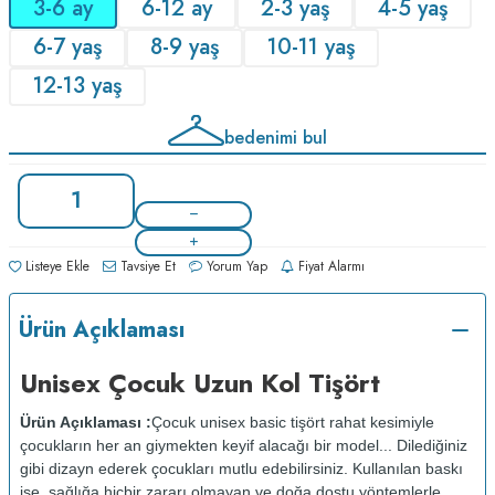
3-6 ay
6-12 ay
2-3 yaş
4-5 yaş
6-7 yaş
8-9 yaş
10-11 yaş
12-13 yaş
bedenimi bul
Listeye Ekle
Tavsiye Et
Yorum Yap
Fiyat Alarmı
Ürün Açıklaması
Unisex Çocuk Uzun Kol Tişört
Ürün Açıklaması :
Çocuk unisex basic tişört rahat kesimiyle
çocukların her an giymekten keyif alacağı bir model... Dilediğiniz
gibi dizayn ederek çocukları mutlu edebilirsiniz. Kullanılan baskı
ise, sağlığa hiçbir zararı olmayan ve doğa dostu yöntemlerle