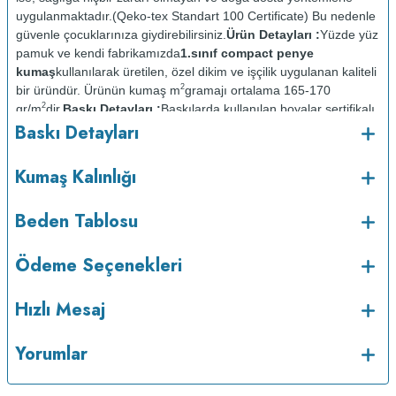
uygulanmaktadır.(Qeko-tex Standart 100 Certificate) Bu nedenle
güvenle çocuklarınıza giydirebilirsiniz.
Ürün Detayları :
Yüzde yüz
pamuk ve kendi fabrikamızda
1.sınıf compact penye
kumaş
kullanılarak üretilen, özel dikim ve işçilik uygulanan kaliteli
2
bir üründür. Ürünün kumaş m
gramajı ortalama 165-170
2
gr/m
dir.
Baskı Detayları :
Baskılarda kullanılan boyalar sertifikalı
Baskı Detayları
ve güvenlidir; insan sağlığına zarar vermez.
Kumaş Kalınlığı :
Bakım :
Kısa programda
Kumaş Kalınlığı
o
maksimum 30
de ve tersten yıkanır.
Kuru temizleme
yapılmaz.
Kurutma makinesinde kurutulmaz.
Orta ısıda ve tersten
Beden Tablosu
Ödeme Seçenekleri
Hızlı Mesaj
Yorumlar