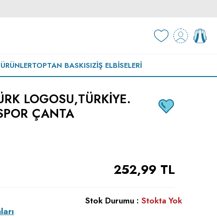
 ÜRÜNLER
TOPTAN BASKISIZ
İŞ ELBISELERI
RK LOGOSU,TÜRKIYE.
 SPOR ÇANTA
252,99
TL
Stok Durumu :
Stokta Yok
ları