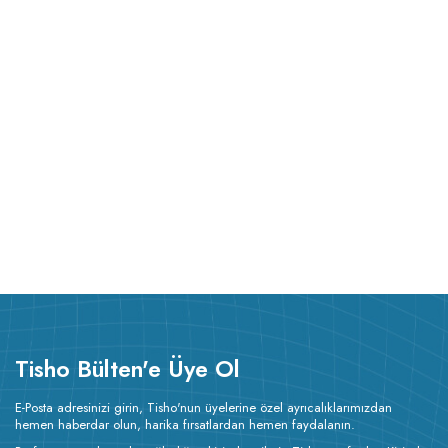
Tisho Bülten'e Üye Ol
E-Posta adresinizi girin, Tisho'nun üyelerine özel ayrıcalıklarımızdan
hemen haberdar olun, harika fırsatlardan hemen faydalanın.