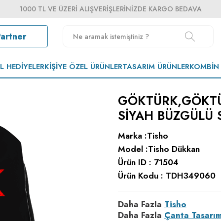
1000 TL VE ÜZERI ALIŞVERIŞLERINIZDE KARGO BEDAVA
Partner
EL HEDIYELER
KIŞIYE ÖZEL ÜRÜNLER
TASARIM ÜRÜNLER
KOMBIN
GÖKTÜRK,GÖKTÜ
SIYAH BÜZGÜLÜ
Marka :
Tisho
Model :
Tisho Dükkan
Ürün ID :
71504
Ürün Kodu :
TDH349060
Daha Fazla
Tisho
Daha Fazla
Çanta Tasarım