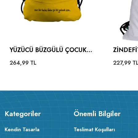
YÜZÜCÜ BÜZGÜLÜ ÇOCUK
ZINDEF
SIRT ÇANTASI
ÇANTAS
264,99
TL
227,99
T
ÇANTA
Kategoriler
Önemli Bilgiler
Kendin Tasarla
Teslimat Koşulları