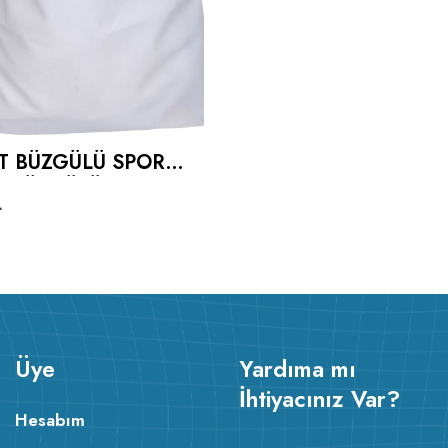
IT BÜZGÜLÜ SPORCU
I BÜZGÜLÜ SPOR
L
Üye
Yardıma mı
İhtiyacınız Var?
Hesabım