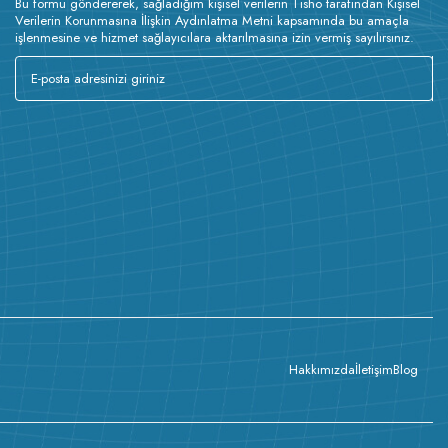
Bu formu göndererek, sağladığım kişisel verilerin Tisho tarafından Kişisel
Verilerin Korunmasına İlişkin Aydınlatma Metni kapsamında bu amaçla
işlenmesine ve hizmet sağlayıcılara aktarılmasına izin vermiş sayılırsınız.
Hakkımızda
İletişim
Blog