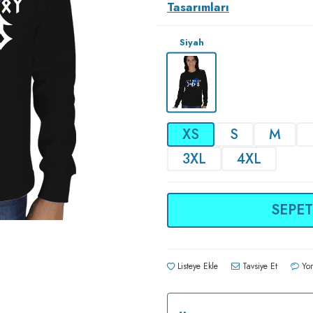
Tasarımları
Siyah
XS
S
M
3XL
4XL
SEPET
Listeye Ekle
Tavsiye Et
Yor