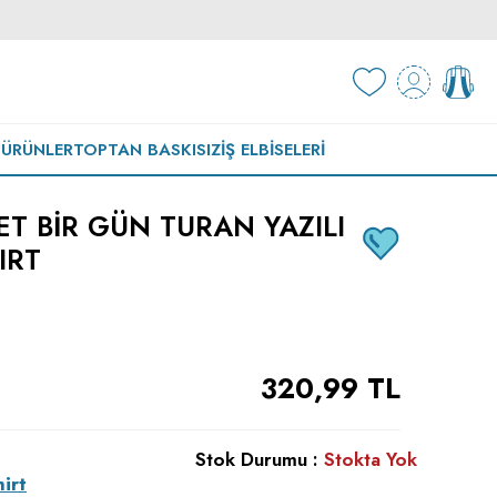
 ÜRÜNLER
TOPTAN BASKISIZ
İŞ ELBISELERI
T BİR GÜN TURAN YAZILI
IRT
320,99
TL
Stok Durumu :
Stokta Yok
irt