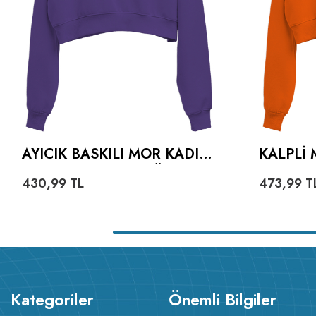
AYICIK BASKILI MOR KADIN
KALPLI 
CROP HOODIE KAPÜŞONLU
TURUNC
430,99
TL
473,99
T
SWEATSHIRT
HOODIE
SWEATS
Kategoriler
Önemli Bilgiler