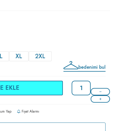
L
XL
2XL
bedenimi bul
E EKLE
um Yap
Fiyat Alarmı