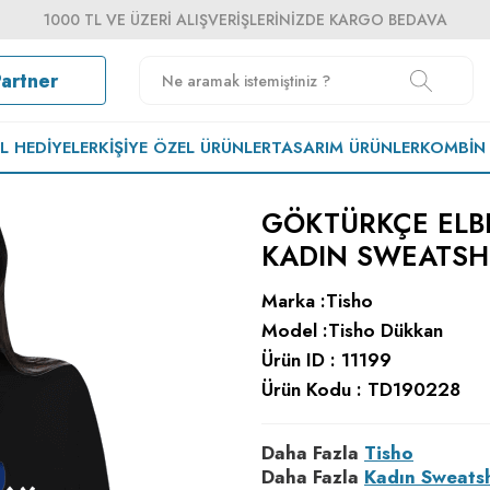
1000 TL VE ÜZERI ALIŞVERIŞLERINIZDE KARGO BEDAVA
Partner
EL HEDIYELER
KIŞIYE ÖZEL ÜRÜNLER
TASARIM ÜRÜNLER
KOMBIN
GÖKTÜRKÇE ELBE
KADIN SWEATSH
Marka :
Tisho
Model :
Tisho Dükkan
Ürün ID :
11199
Ürün Kodu :
TD190228
Daha Fazla
Tisho
Daha Fazla
Kadın Sweatsh