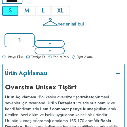
S
M
L
XL
bedenimi bul
Listeye Ekle
Tavsiye Et
Yorum Yap
Fiyat Alarmı
Ürün Açıklaması
Oversize Unisex Tişört
Ürün Açıklaması :
Bol kesim oversize tişört
rahat
giyinmeyi
sevenler için tasarlandı.
Ürün Detayları :
Yüzde yüz pamuk ve
kendi fabrikamızda
1.sınıf compact penye kumaş
kullanılarak
üretilen, özel dikim ve işçilik uygulanan kaliteli bir üründür.
2
2
Ürünün kumaş m
gramajı ortalama 165-170 gr/m
dir.
Baskı
Detayları :
Baskılarda kullanılan boyalar sertifikalı ve güvenlidir;