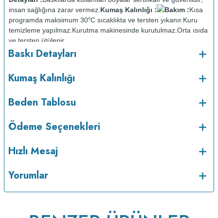
insan sağlığına zarar vermez.
Kumaş Kalınlığı :
Bakım :
Kısa
o
programda maksimum 30
C sıcaklıkta ve tersten yıkanır.
Kuru
temizleme yapılmaz.
Kurutma makinesinde kurutulmaz.
Orta ısıda
ve tersten ütülenir.
Baskı Detayları
Kumaş Kalınlığı
Beden Tablosu
Ödeme Seçenekleri
Hızlı Mesaj
v233.25
Yorumlar