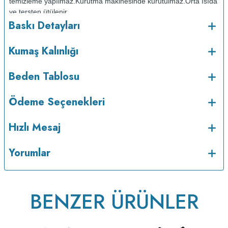
temizleme yapılmaz.
Kurutma makinesinde kurutulmaz.
Orta ısıda
ve tersten ütülenir.
Baskı Detayları
Kumaş Kalınlığı
Beden Tablosu
Ödeme Seçenekleri
Hızlı Mesaj
v223.21
Yorumlar
BENZER ÜRÜNLER