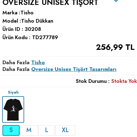
OVERSIZE UNISEX TIŞÖRT
Marka :
Tisho
Model :
Tisho Dükkan
Ürün ID :
30208
Ürün Kodu :
TD277789
256,99
TL
Daha Fazla
Tisho
Daha Fazla
Oversize Unisex Tişört Tasarımları
Stok Durumu :
Stokta Yok
Siyah
S
M
L
XL