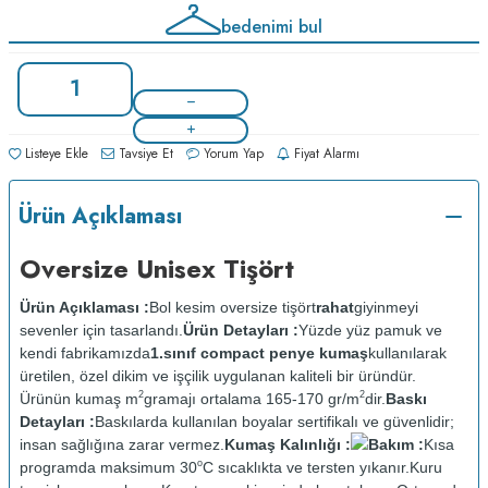
bedenimi bul
Listeye Ekle
Tavsiye Et
Yorum Yap
Fiyat Alarmı
Ürün Açıklaması
Oversize Unisex Tişört
Ürün Açıklaması :
Bol kesim oversize tişört
rahat
giyinmeyi
sevenler için tasarlandı.
Ürün Detayları :
Yüzde yüz pamuk ve
kendi fabrikamızda
1.sınıf compact penye kumaş
kullanılarak
üretilen, özel dikim ve işçilik uygulanan kaliteli bir üründür.
2
2
Ürünün kumaş m
gramajı ortalama 165-170 gr/m
dir.
Baskı
Detayları :
Baskılarda kullanılan boyalar sertifikalı ve güvenlidir;
insan sağlığına zarar vermez.
Kumaş Kalınlığı :
Bakım :
Kısa
o
programda maksimum 30
C sıcaklıkta ve tersten yıkanır.
Kuru