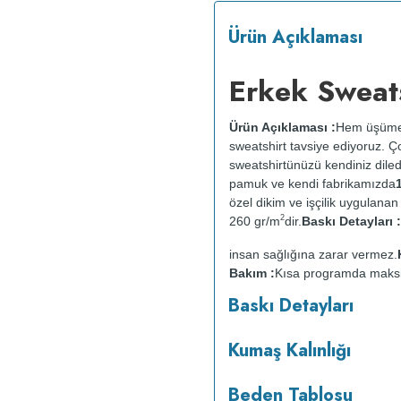
Ürün Açıklaması
Erkek Sweats
Ürün Açıklaması :
Hem üşümem
sweatshirt tavsiye ediyoruz. 
sweatshirtünüzü kendiniz diledi
pamuk ve kendi fabrikamızda
özel dikim ve işçilik uygulana
2
260 gr/m
dir.
Baskı Detayları :
insan sağlığına zarar vermez.
Bakım :
Kısa programda mak
yapılmaz.
Kurutma makinesind
Baskı Detayları
Kumaş Kalınlığı
Beden Tablosu