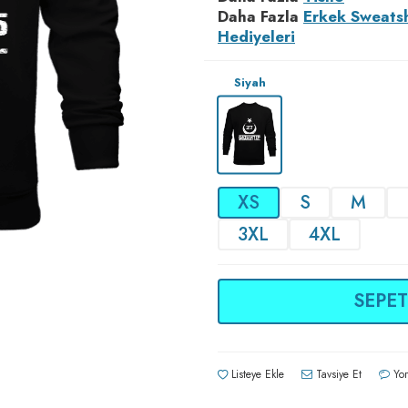
Daha Fazla
Erkek Sweatsh
Hediyeleri
Siyah
XS
S
M
3XL
4XL
SEPET
Listeye Ekle
Tavsiye Et
Yor