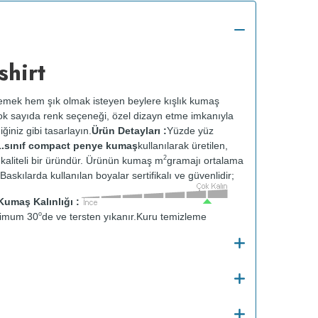
hirt
ek hem şık olmak isteyen beylere kışlık kumaş
Çok sayıda renk seçeneği, özel dizayn etme imkanıyla
ğiniz gibi tasarlayın.
Ürün Detayları :
Yüzde yüz
1.sınıf compact penye kumaş
kullanılarak üretilen,
2
n kaliteli bir üründür. Ürünün kumaş m
gramajı ortalama
Baskılarda kullanılan boyalar sertifikalı ve güvenlidir;
Kumaş Kalınlığı :
o
simum 30
de ve tersten yıkanır.
Kuru temizleme
e kurutulmaz.
Orta ısıda ve tersten ütülenir.