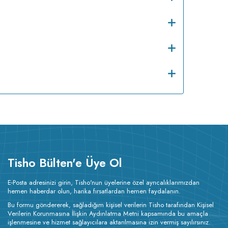
Tisho Bülten'e Üye Ol
E-Posta adresinizi girin, Tisho'nun üyelerine özel ayrıcalıklarımızdan
hemen haberdar olun, harika fırsatlardan hemen faydalanın.
Bu formu göndererek, sağladığım kişisel verilerin Tisho tarafından Kişisel
Verilerin Korunmasına İlişkin Aydınlatma Metni kapsamında bu amaçla
işlenmesine ve hizmet sağlayıcılara aktarılmasına izin vermiş sayılırsınız.