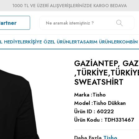
1000 TL VE ÜZERI ALIŞVERIŞLERINIZDE KARGO BEDAVA
Partner
EL HEDIYELER
KIŞIYE ÖZEL ÜRÜNLER
TASARIM ÜRÜNLER
KOMBIN
GAZIANTEP, GAZ
,TÜRKIYE,TÜRKIY
SWEATSHIRT
Marka :
Tisho
Model :
Tisho Dükkan
Ürün ID :
60222
Ürün Kodu :
TDH331467
Daha Fazla
Tisho