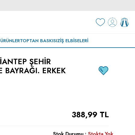
 ÜRÜNLER
TOPTAN BASKISIZ
İŞ ELBISELERI
IANTEP ŞEHIR
E BAYRAĞI. ERKEK
388,99
TL
Stok Durumu :
Stokta Yok