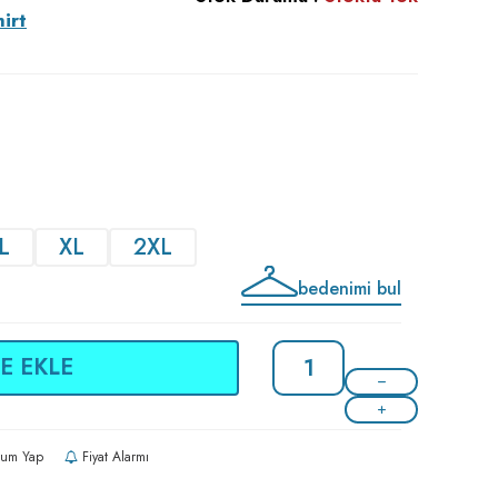
irt
L
XL
2XL
bedenimi bul
E EKLE
um Yap
Fiyat Alarmı