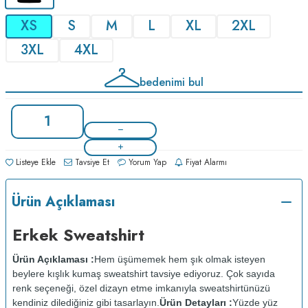
XS
S
M
L
XL
2XL
3XL
4XL
bedenimi bul
Listeye Ekle
Tavsiye Et
Yorum Yap
Fiyat Alarmı
Ürün Açıklaması
Erkek Sweatshirt
Ürün Açıklaması :
Hem üşümemek hem şık olmak isteyen
beylere kışlık kumaş sweatshirt tavsiye ediyoruz. Çok sayıda
renk seçeneği, özel dizayn etme imkanıyla sweatshirtünüzü
kendiniz dilediğiniz gibi tasarlayın.
Ürün Detayları :
Yüzde yüz