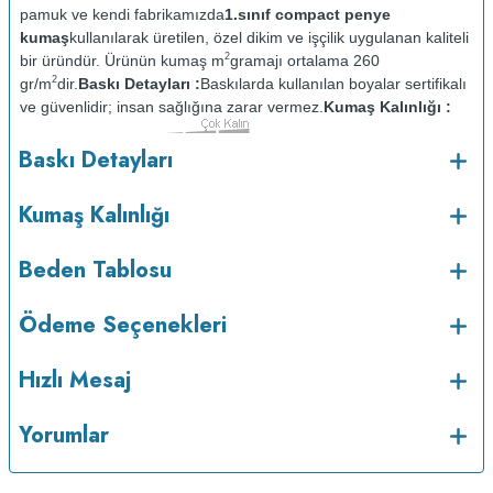
pamuk ve kendi fabrikamızda
1.sınıf compact penye
kumaş
kullanılarak üretilen, özel dikim ve işçilik uygulanan kaliteli
2
bir üründür. Ürünün kumaş m
gramajı ortalama 260
2
gr/m
dir.
Baskı Detayları :
Baskılarda kullanılan boyalar sertifikalı
ve güvenlidir; insan sağlığına zarar vermez.
Kumaş Kalınlığı :
Bakım :
Kısa programda
Baskı Detayları
o
maksimum 30
de ve tersten yıkanır.
Kuru temizleme
yapılmaz.
Kurutma makinesinde kurutulmaz.
Orta ısıda ve tersten
Kumaş Kalınlığı
Beden Tablosu
Ödeme Seçenekleri
Hızlı Mesaj
Yorumlar