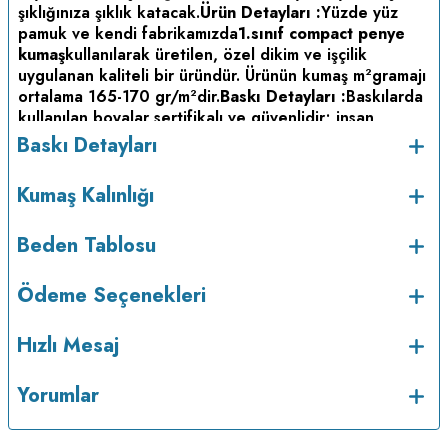
şıklığınıza şıklık katacak.
Ürün Detayları :
Yüzde yüz
pamuk ve kendi fabrikamızda
1.sınıf compact penye
kumaş
kullanılarak üretilen, özel dikim ve işçilik
uygulanan kaliteli bir üründür. Ürünün kumaş m
gramajı
2
ortalama 165-170 gr/m
dir.
Baskı Detayları :
Baskılarda
2
kullanılan boyalar sertifikalı ve güvenlidir; insan
sağlığına zarar vermez.
Kumaş Kalınlığı :
Baskı Detayları
Bakım :
Kısa programda
Kumaş Kalınlığı
maksimum 30
C sıcaklıkta ve tersten yıkanır.
Kuru
o
temizleme yapılmaz.
Kurutma makinesinde
kurutulmaz.
Orta ısıda ve tersten ütülenir.
Beden Tablosu
Ödeme Seçenekleri
Hızlı Mesaj
Yorumlar