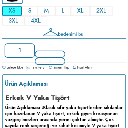
XS
S
M
L
XL
2XL
3XL
4XL
bedenimi bul
Listeye Ekle
Tavsiye Et
Yorum Yap
Fiyat Alarmı
Ürün Açıklaması
Erkek V Yaka Tişört
Ürün Açıklaması :
Klasik sıfır yaka tişörtlerden sıkılanlar
için hazırlanan V yaka tişört, erkek giyim kreasyonun
vazgeçilmezleri arasında yerini çoktan almıştır. Çok
sayıda renk seçeneği ve rahat kesimiyle V yaka tişört