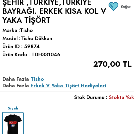
ŞEHIR ,TÜRKIYE,TÜRKIYE
Beğen
BAYRAĞI. ERKEK KISA KOL V
YAKA TIŞÖRT
Marka :
Tisho
Model :
Tisho Dükkan
Ürün ID :
59874
Ürün Kodu :
TDH331046
270,00
TL
Daha Fazla
Tisho
Daha Fazla
Erkek V Yaka Tişört Hediyeleri
Stok Durumu :
Stokta Yok
Siyah