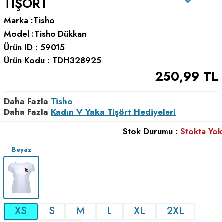
TIŞÖRT
Marka :
Tisho
Model :
Tisho Dükkan
Ürün ID :
59015
Ürün Kodu :
TDH328925
250,99
TL
Daha Fazla
Tisho
Daha Fazla
Kadın V Yaka Tişört Hediyeleri
Stok Durumu :
Stokta Yok
Beyaz
XS
S
M
L
XL
2XL