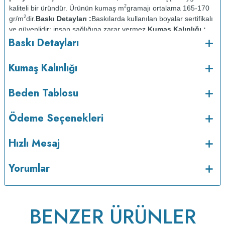
2
kaliteli bir üründür. Ürünün kumaş m
gramajı ortalama 165-170
2
gr/m
dir.
Baskı Detayları :
Baskılarda kullanılan boyalar sertifikalı
ve güvenlidir; insan sağlığına zarar vermez.
Kumaş Kalınlığı :
Baskı Detayları
Bakım :
Kısa programda
o
maksimum 30
C de ve tersten yıkanır.
Kuru temizleme
Kumaş Kalınlığı
yapılmaz.
Kurutma makinesinde kurutulmaz.
Orta ısıda ve tersten
Beden Tablosu
Ödeme Seçenekleri
Hızlı Mesaj
Yorumlar
BENZER ÜRÜNLER
ütülenir.