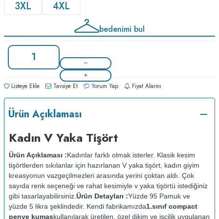
3XL
4XL
bedenimi bul
Listeye Ekle
Tavsiye Et
Yorum Yap
Fiyat Alarmı
Ürün Açıklaması
Kadın V Yaka Tişört
Ürün Açıklaması :
Kadınlar farklı olmak isterler. Klasik kesim
tişörtlerden sıkılanlar için hazırlanan V yaka tişört, kadın giyim
kreasyonun vazgeçilmezleri arasında yerini çoktan aldı. Çok
sayıda renk seçeneği ve rahat kesimiyle v yaka tişörtü istediğiniz
gibi tasarlayabilirsiniz.
Ürün Detayları :
Yüzde 95 Pamuk ve
yüzde 5 likra şeklindedir. Kendi fabrikamızda
1.sınıf compact
penye kumaş
kullanılarak üretilen, özel dikim ve işçilik uygulanan