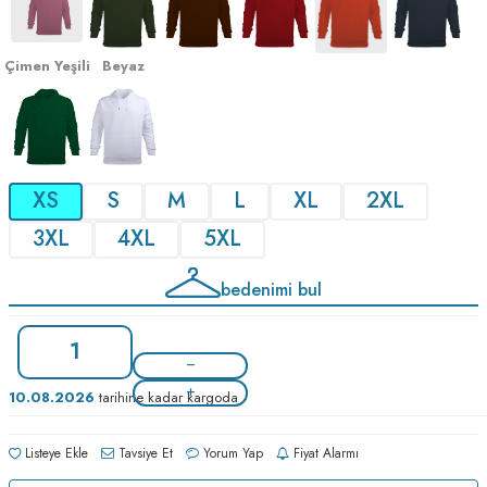
Çimen Yeşili
Beyaz
XS
S
M
L
XL
2XL
3XL
4XL
5XL
bedenimi bul
10.08.2026
tarihine kadar kargoda
Listeye Ekle
Tavsiye Et
Yorum Yap
Fiyat Alarmı