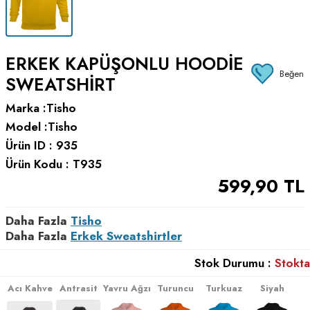
ERKEK KAPÜŞONLU HOODIE
Beğen
SWEATSHIRT
Marka :
Tisho
Model :
Tisho
Ürün ID :
935
Ürün Kodu :
T935
599,90
TL
Daha Fazla
Tisho
Daha Fazla
Erkek Sweatshirtler
Stok Durumu :
Stokta
Acı Kahve
Antrasit
Yavru Ağzı
Turuncu
Turkuaz
Siyah