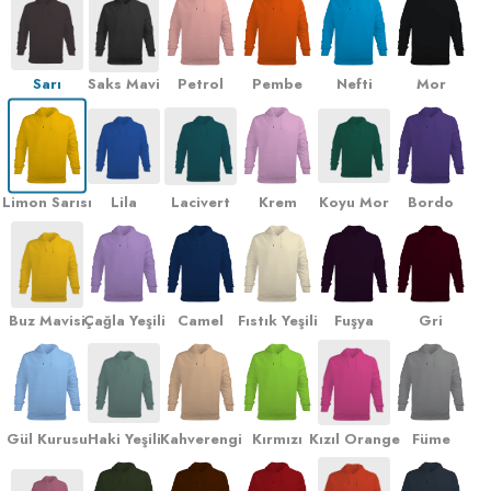
Sarı
Saks Mavi
Petrol
Pembe
Nefti
Mor
Limon Sarısı
Lila
Lacivert
Krem
Koyu Mor
Bordo
Buz Mavisi
Çağla Yeşili
Camel
Fıstık Yeşili
Fuşya
Gri
Gül Kurusu
Haki Yeşili
Kahverengi
Kırmızı
Kızıl Orange
Füme