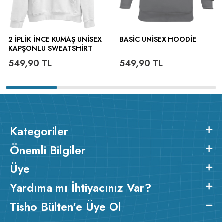
2 İPLIK İNCE KUMAŞ UNISEX
BASIC UNISEX HOODIE
KAPŞONLU SWEATSHIRT
549,90
TL
549,90
TL
Kategoriler
Önemli Bilgiler
Üye
Yardıma mı İhtiyacınız Var?
Tisho Bülten'e Üye Ol