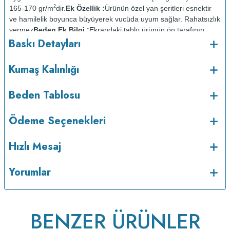
2
165-170 gr/m
dir.
Ek Özellik :
Ürünün özel yan şeritleri esnektir
ve hamilelik boyunca büyüyerek vucüda uyum sağlar. Rahatsızlık
vermez
Beden Ek Bilgi :
Ekrandaki tablo ürünün ön tarafının
Baskı Detayları
ölçüsüdür. Arka taraf ön taraftan 2cm daha kısadır.
Baskı
Detayları :
Baskılarda kullanılan boyalar sertifikalı ve güvenlidir;
insan sağlığına zarar vermez.
Kumaş Kalınlığı :
Kumaş Kalınlığı
Bakım :
Kısa programda
o
Beden Tablosu
maksimum 30
C de ve tersten yıkanır.
Kuru temizleme
yapılmaz.
Kurutma makinesinde kurutulmaz.
Orta ısıda ve tersten
Ödeme Seçenekleri
Hızlı Mesaj
Yorumlar
BENZER ÜRÜNLER