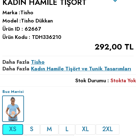
KADIN HAMILE TIŞÖRT
Marka :
Tisho
Model :
Tisho Dükkan
Ürün ID :
62667
Ürün Kodu :
TDH336210
292,00
TL
Daha Fazla
Tisho
Daha Fazla
Kadın Hamile Tişört ve Tunik Tasarımları
Stok Durumu :
Stokta Yok
Buz Mavisi
XS
S
M
L
XL
2XL