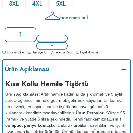
3XL
4XL
5XL
bedenimi bul
Listeye Ekle
Tavsiye Et
Yorum Yap
Fiyat Alarmı
Ürün Açıklaması
Kısa Kollu Hamile Tişörtü
Ürün Açıklaması :
Artık hamile kadınlar da şık olmak ve 9 aylık
süreci eğlenceli bir hale getirmek getirmek istiyorlar. En komik,
en sevimli, en espirili hamile tişörtlerini hayal gücünüzü
kullanarak kendiniz tasarlayabilirsiniz.
Ürün Detayları :
Yüzde 95
Pamuk ve yüzde 5 likra şeklindedir. Kendi fabrikamızda
1.sınıf
compact penye kumaş
kullanılarak üretilen, özel dikim ve işçilik
2
uygulanan kaliteli bir üründür. Ürünün kumaş m
gramajı ortalama