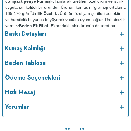
compact penye kumaş
kullanılarak üretilen, özel dikim ve işçilik
2
uygulanan kaliteli bir üründür. Ürünün kumaş m
gramajı ortalama
2
165-170 gr/m
dir.
Ek Özellik :
Ürünün özel yan şeritleri esnektir
ve hamilelik boyunca büyüyerek vucüda uyum sağlar. Rahatsızlık
vermez
Beden Ek Bilgi :
Ekrandaki tablo ürünün ön tarafının
Baskı Detayları
ölçüsüdür. Arka taraf ön taraftan 2cm daha kısadır.
Baskı
Detayları :
Baskılarda kullanılan boyalar sertifikalı ve güvenlidir;
insan sağlığına zarar vermez.
Kumaş Kalınlığı :
Kumaş Kalınlığı
Bakım :
Kısa programda
o
Beden Tablosu
maksimum 30
C de ve tersten yıkanır.
Kuru temizleme
yapılmaz.
Kurutma makinesinde kurutulmaz.
Orta ısıda ve tersten
Ödeme Seçenekleri
Hızlı Mesaj
Yorumlar