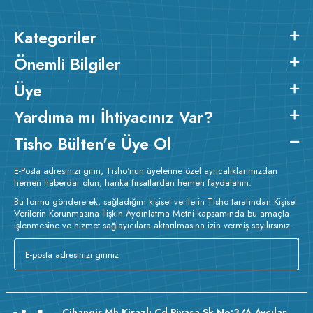
Kategoriler
Önemli Bilgiler
Üye
Yardıma mı İhtiyacınız Var?
Tisho Bülten'e Üye Ol
E-Posta adresinizi girin, Tisho'nun üyelerine özel ayrıcalıklarımızdan
hemen haberdar olun, harika fırsatlardan hemen faydalanın.
Bu formu göndererek, sağladığım kişisel verilerin Tisho tarafından Kişisel
Verilerin Korunmasına İlişkin Aydınlatma Metni kapsamında bu amaçla
işlenmesine ve hizmet sağlayıcılara aktarılmasına izin vermiş sayılırsınız.
Cihangir Mh Kirazlı Cd Piyasa Sk No:3/A Avcılar