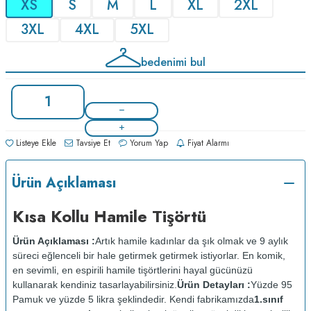
XS
S
M
L
XL
2XL
3XL
4XL
5XL
bedenimi bul
Listeye Ekle
Tavsiye Et
Yorum Yap
Fiyat Alarmı
Ürün Açıklaması
Kısa Kollu Hamile Tişörtü
Ürün Açıklaması :
Artık hamile kadınlar da şık olmak ve 9 aylık
süreci eğlenceli bir hale getirmek getirmek istiyorlar. En komik,
en sevimli, en espirili hamile tişörtlerini hayal gücünüzü
kullanarak kendiniz tasarlayabilirsiniz.
Ürün Detayları :
Yüzde 95
Pamuk ve yüzde 5 likra şeklindedir. Kendi fabrikamızda
1.sınıf