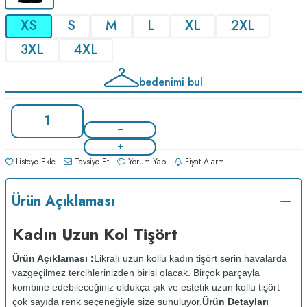
XS
S
M
L
XL
2XL
3XL
4XL
bedenimi bul
Listeye Ekle
Tavsiye Et
Yorum Yap
Fiyat Alarmı
Ürün Açıklaması
Kadın Uzun Kol Tişört
Ürün Açıklaması :
Likralı uzun kollu kadın tişört serin havalarda
vazgeçilmez tercihlerinizden birisi olacak. Birçok parçayla
kombine edebileceğiniz oldukça şık ve estetik uzun kollu tişört
çok sayıda renk seçeneğiyle size sunuluyor.
Ürün Detayları