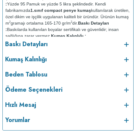
:
Yüzde 95 Pamuk ve yüzde 5 likra şeklindedir. Kendi
fabrikamızda
1.sınıf compact penye kumaş
kullanılarak üretilen,
özel dikim ve işçilik uygulanan kaliteli bir üründür. Ürünün kumaş
2
2
m
gramajı ortalama 165-170 gr/m
dir.
Baskı Detayları
:
Baskılarda kullanılan boyalar sertifikalı ve güvenlidir; insan
sağlığına zarar vermez.
Kumaş Kalınlığı :
Baskı Detayları
Bakım :
Kısa programda
o
maksimum 30
C de ve tersten yıkanır.
Kuru temizleme
Kumaş Kalınlığı
yapılmaz.
Kurutma makinesinde kurutulmaz.
Orta ısıda ve tersten
Beden Tablosu
Ödeme Seçenekleri
Hızlı Mesaj
Yorumlar