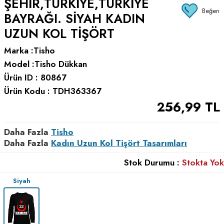
ŞEHIR,TÜRKIYE,TÜRKIYE
Beğen
BAYRAĞI. SIYAH KADIN
UZUN KOL TIŞÖRT
Marka :
Tisho
Model :
Tisho Dükkan
Ürün ID :
80867
Ürün Kodu :
TDH363367
256,99
TL
Daha Fazla
Tisho
Daha Fazla
Kadın Uzun Kol Tişört Tasarımları
Stok Durumu :
Stokta Yok
Siyah