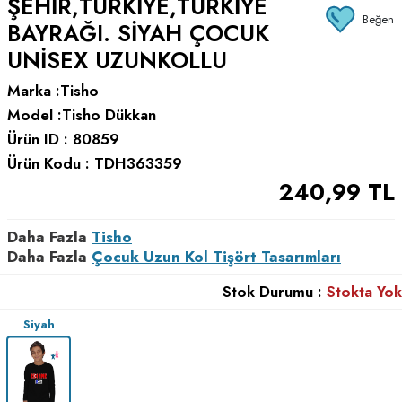
ŞEHIR,TÜRKIYE,TÜRKIYE
Beğen
BAYRAĞI. SIYAH ÇOCUK
UNISEX UZUNKOLLU
Marka :
Tisho
Model :
Tisho Dükkan
Ürün ID :
80859
Ürün Kodu :
TDH363359
240,99
TL
Daha Fazla
Tisho
Daha Fazla
Çocuk Uzun Kol Tişört Tasarımları
Stok Durumu :
Stokta Yok
Siyah