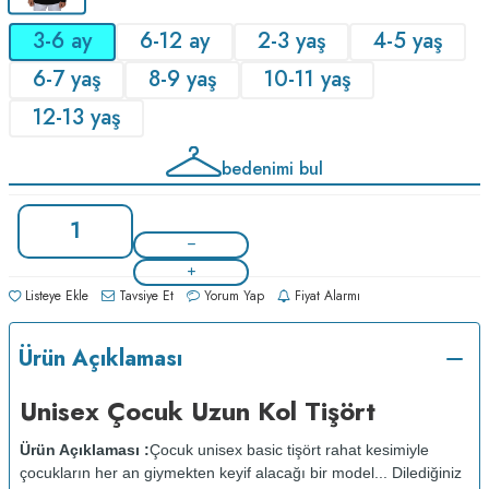
3-6 ay
6-12 ay
2-3 yaş
4-5 yaş
6-7 yaş
8-9 yaş
10-11 yaş
12-13 yaş
bedenimi bul
Listeye Ekle
Tavsiye Et
Yorum Yap
Fiyat Alarmı
Ürün Açıklaması
Unisex Çocuk Uzun Kol Tişört
Ürün Açıklaması :
Çocuk unisex basic tişört rahat kesimiyle
çocukların her an giymekten keyif alacağı bir model... Dilediğiniz