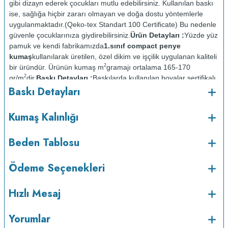
gibi dizayn ederek çocukları mutlu edebilirsiniz. Kullanılan baskı
ise, sağlığa hiçbir zararı olmayan ve doğa dostu yöntemlerle
uygulanmaktadır.(Qeko-tex Standart 100 Certificate) Bu nedenle
güvenle çocuklarınıza giydirebilirsiniz.
Ürün Detayları :
Yüzde yüz
pamuk ve kendi fabrikamızda
1.sınıf compact penye
kumaş
kullanılarak üretilen, özel dikim ve işçilik uygulanan kaliteli
2
bir üründür. Ürünün kumaş m
gramajı ortalama 165-170
2
gr/m
dir.
Baskı Detayları :
Baskılarda kullanılan boyalar sertifikalı
Baskı Detayları
ve güvenlidir; insan sağlığına zarar vermez.
Kumaş Kalınlığı :
Bakım :
Kısa programda
Kumaş Kalınlığı
o
maksimum 30
de ve tersten yıkanır.
Kuru temizleme
yapılmaz.
Kurutma makinesinde kurutulmaz.
Orta ısıda ve tersten
Beden Tablosu
Ödeme Seçenekleri
Hızlı Mesaj
Yorumlar