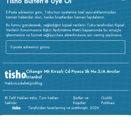
Tisho Bülten'e Üye Ol
E-Posta adresinizi girin, Tisho'nun üyelerine özel ayrıcalıklarımızdan
hemen haberdar olun, harika fırsatlardan hemen faydalanın.
Bu formu göndererek, sağladığım kişisel verilerin Tisho tarafından Kişisel
Verilerin Korunmasına İlişkin Aydınlatma Metni kapsamında bu amaçla
işlenmesine ve hizmet sağlayıcılara aktarılmasına izin vermiş sayılırsınız.
Cihangir Mh Kirazlı Cd Piyasa Sk No:3/A Avcılar
İstanbul
Hakkımızda
İletişim
Blog
© Telif Hakları tisho. Tüm hakları
Şartlar ve
Gizlilik
Saklıdır.
Koşullar
Politikası
Tarafından tasarlanmış ve üretilmiştir. 2026