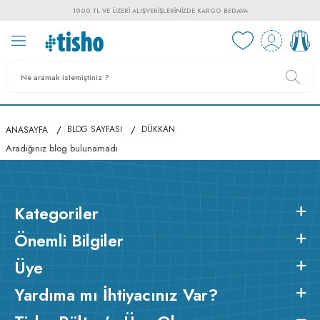
1000 TL VE ÜZERI ALIŞVERIŞLERINIZDE KARGO BEDAVA
/
/
BLOG SAYFASI
DÜKKAN
ANASAYFA
Aradığınız blog bulunamadı
Kategoriler
Önemli Bilgiler
Üye
Yardıma mı İhtiyacınız Var?